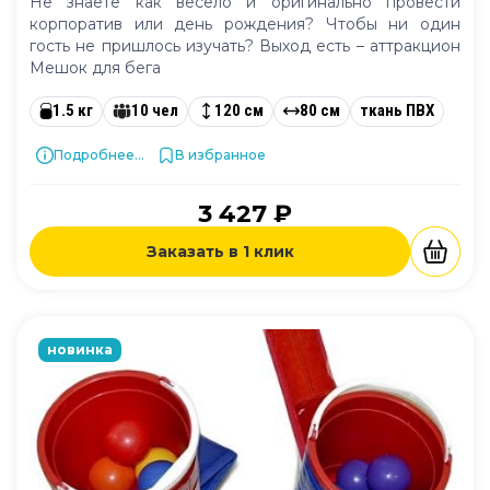
Не знаете как весело и оригинально провести
корпоратив или день рождения? Чтобы ни один
гость не пришлось изучать? Выход есть – аттракцион
Мешок для бега
1.5 кг
10 чел
120 см
80 см
ткань ПВХ
Подробнее...
В избранное
3 427 ₽
Заказать в 1 клик
новинка