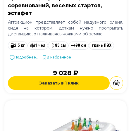
соревнований, веселых стартов,
эстафет
Аттракцион представляет собой надувного оленя,
сидя на котором, деткам нужно пропрыгать
дистанцию, отталкиваясь ножками об землю.
2.5 кг
1 чел
85 см
90 см
ткань ПВХ
Подробнее...
В избранное
9 028 ₽
Заказать в 1 клик