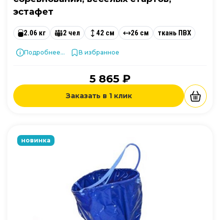
эстафет
2.06 кг
2 чел
42 см
26 см
ткань ПВХ
Подробнее...
В избранное
5 865 ₽
Заказать в 1 клик
новинка