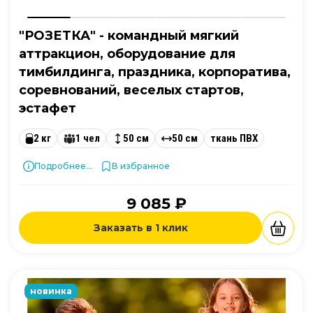
"РОЗЕТКА" - командный мягкий
аттракцион, оборудование для
тимбилдинга, праздника, корпоратива,
соревнований, веселых стартов,
эстафет
2 кг
1 чел
50 см
50 см
ткань ПВХ
Подробнее...
В избранное
9 085 ₽
Заказать в 1 клик
новинка