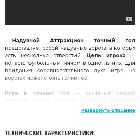
Надувной Аттракцион точный гол
представляет собой надувные ворота, в которых
есть несколько отверстий.
Цель игрока
—
попасть футбольным мячом в одно из них. Для
придания соревновательного духа игре, на
воротах может стоять голкипер.
Игра в точный гол
— отличный способ
отдохнуть после тяжелого рабочего дня или
просто развеяться на природе и с
Развернуть описание
удовольствием вспомнить детство. Ведь
каждый любит посоревноваться в меткости!
ТЕХНИЧЕСКИЕ ХАРАКТЕРИСТИКИ:
Кому больше всего подойдет эта игра?