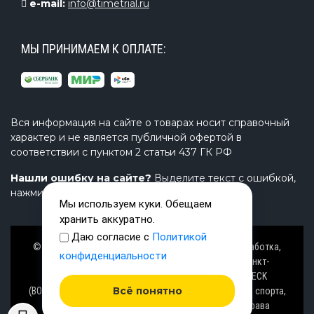
e-mail:
info@timetrial.ru
МЫ ПРИНИМАЕМ К ОПЛАТЕ:
Вся информация на сайте о товарах носит справочный
характер и не является публичной офертой в
соответствии с пунктом 2 статьи 437 ГК РФ
Нашли ошибку на сайте?
Выделите текст с ошибкой,
нажмите Ctrl+Enter и напишите нам.
Мы используем куки. Обещаем
хранить аккуратно.
Даю согласие с
Политикой
© Завод TimeTrial (ТаймТриал) - производство, разработка,
конфиденциальности
проектирование надувных изделий, товаров в Санкт-
Петербурге с 2000 г. из ПВХ (PVC), ТПУ (TPU), AIRDECK
Всё понятно
(ВОЗДУШНАЯ ПАЛУБА), OXFORD (ОКСФОРД) ткани для спорта,
активного отдыха на воде и аттракционов. Все права