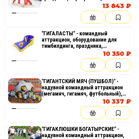
соревнований, веселых стартов,
13 843 ₽
эстафет
"ГИГАЛАСТЫ" - командный
аттракцион, оборудование для
тимбилдинга, праздника,
корпоратива, соревнований,
10 350 ₽
веселых стартов, эстафет
"ГИГАНТСКИЙ МЯЧ (ПУШБОЛ)" -
надувной командный аттракцион
(мегамяч, гигамяч, футбольный),
оборудование для тимбилдинга,
10 337 ₽
праздника, корпоратива,
соревнований, веселых стартов,
эстафет
"ГИГАКЛЮШКИ БОГАТЫРСКИЕ" -
надувной командный аттракцион,