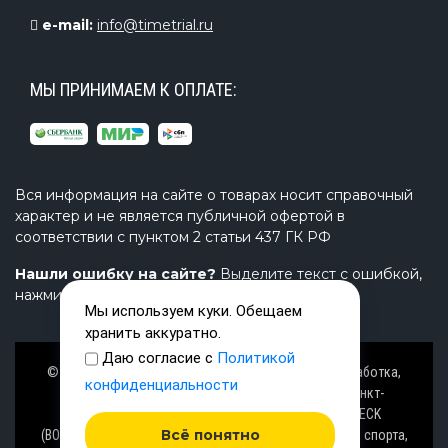
e-mail:
info@timetrial.ru
МЫ ПРИНИМАЕМ К ОПЛАТЕ:
Вся информация на сайте о товарах носит справочный
характер и не является публичной офертой в
соответствии с пунктом 2 статьи 437 ГК РФ
Нашли ошибку на сайте?
Выделите текст с ошибкой,
нажмите Ctrl+Enter и напишите нам.
Мы используем куки. Обещаем
хранить аккуратно.
Даю согласие с
Политикой
© Завод TimeTrial (ТаймТриал) - производство, разработка,
конфиденциальности
проектирование надувных изделий, товаров в Санкт-
Петербурге с 2000 г. из ПВХ (PVC), ТПУ (TPU), AIRDECK
Всё понятно
(ВОЗДУШНАЯ ПАЛУБА), OXFORD (ОКСФОРД) ткани для спорта,