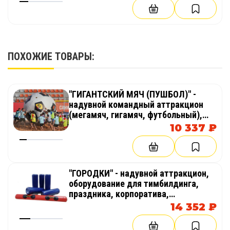
(в
веселых стартов, эстафет
комплекте с 6
кеглями)
ПОХОЖИЕ ТОВАРЫ:
Это и другое оборудование для игровых
центров, тим-билдингов, мероприятий мы
доставим в любой город России, СНГ.
"ГИГАНТСКИЙ МЯЧ (ПУШБОЛ)" -
надувной командный аттракцион
(мегамяч, гигамяч, футбольный),
оборудование для тимбилдинга,
10 337 ₽
праздника, корпоратива,
соревнований, веселых стартов,
эстафет
"ГОРОДКИ" - надувной аттракцион,
оборудование для тимбилдинга,
праздника, корпоратива,
соревнований, веселых стартов,
14 352 ₽
эстафет