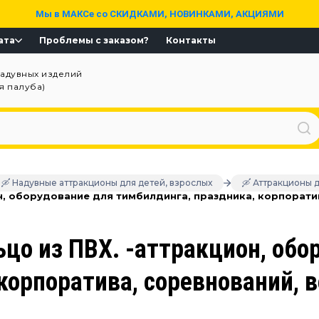
Мы в МАКСе со СКИДКАМИ, НОВИНКАМИ, АКЦИЯМИ
ата
Проблемы с заказом?
Контакты
надувных изделий
ая палуба)
🛶 Надувные аттракционы для детей, взрослых
🛶 Аттракционы 
н, оборудование для тимбилдинга, праздника, корпоратив
цо из ПВХ. -аттракцион, обо
корпоратива, соревнований, в