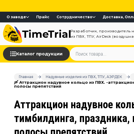
О заводе
Прайс
Сотрудничество
Доставка, Опл
Разработчик, производитель 
из ПВХ, ТПУ, AirDeck (воздушн
Каталог продукции
Главная
Надувные изделия из ПВХ, ТПУ, АЭРДЕК
🛶 Аттракцион надувное кольцо из ПВХ. -аттракцио
полосы препятствий
Аттракцион надувное коль
тимбилдинга, праздника, 
полосы препятствий