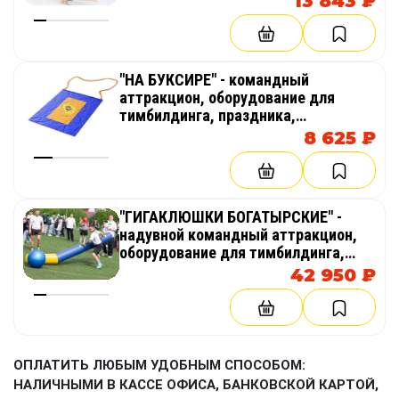
13 843 ₽
эстафет
"НА БУКСИРЕ" - командный
аттракцион, оборудование для
тимбилдинга, праздника,
корпоратива, соревнований,
8 625 ₽
веселых стартов, эстафет
"ГИГАКЛЮШКИ БОГАТЫРСКИЕ" -
надувной командный аттракцион,
оборудование для тимбилдинга,
праздника, корпоратива,
42 950 ₽
соревнований, веселых стартов,
эстафет
ОПЛАТИТЬ ЛЮБЫМ УДОБНЫМ СПОСОБОМ:
НАЛИЧНЫМИ В КАССЕ ОФИСА, БАНКОВСКОЙ КАРТОЙ,