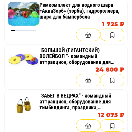
Ремкомплект для водного шара
«АкваЗорб» (зорба), гидророллера,
шара для бампербола
1 725 ₽
"БОЛЬШОЙ (ГИГАНТСКИЙ)
ВОЛЕЙБОЛ "- командный
аттракцион, оборудование для
тимбилдинга, праздника,
24 800 ₽
корпоратива, соревнований,
веселых стартов, эстафет
"ЗАБЕГ В ВЕДРАХ" - командный
аттракцион, оборудование для
тимбилдинга, праздника,
корпоратива, соревнований,
12 075 ₽
веселых стартов, эстафет