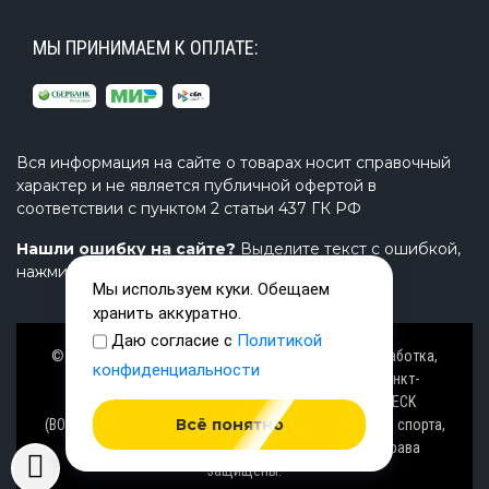
МЫ ПРИНИМАЕМ К ОПЛАТЕ:
Вся информация на сайте о товарах носит справочный
характер и не является публичной офертой в
соответствии с пунктом 2 статьи 437 ГК РФ
Нашли ошибку на сайте?
Выделите текст с ошибкой,
нажмите Ctrl+Enter и напишите нам.
Мы используем куки. Обещаем
хранить аккуратно.
Даю согласие с
Политикой
© Завод TimeTrial (ТаймТриал) - производство, разработка,
конфиденциальности
проектирование надувных изделий, товаров в Санкт-
Петербурге с 2000 г. из ПВХ (PVC), ТПУ (TPU), AIRDECK
Всё понятно
(ВОЗДУШНАЯ ПАЛУБА), OXFORD (ОКСФОРД) ткани для спорта,
активного отдыха на воде и аттракционов. Все права
защищены.