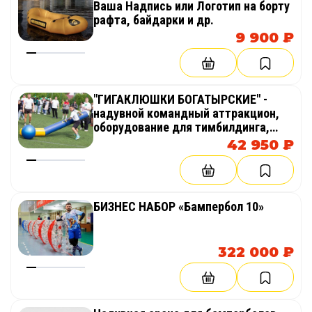
Ваша Надпись или Логотип на борту
рафта, байдарки и др.
9 900 ₽
"ГИГАКЛЮШКИ БОГАТЫРСКИЕ" -
надувной командный аттракцион,
оборудование для тимбилдинга,
праздника, корпоратива,
42 950 ₽
соревнований, веселых стартов,
эстафет
БИЗНЕС НАБОР «Бампербол 10»
322 000 ₽