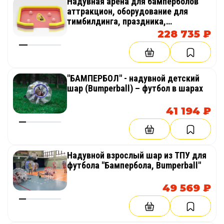
Надувная арена для бамперболов
аттракцион, оборудование для
тимбилдинга, праздника,
корпоратива, соревнований,
228 735 ₽
веселых стартов, эстафет
"БАМПЕРБОЛ" - надувной детский
шар (Bumperball) – футбол в шарах
41 194 ₽
Надувной взрослый шар из ТПУ для
футбола "Бампербола, Bumperball"
49 569 ₽