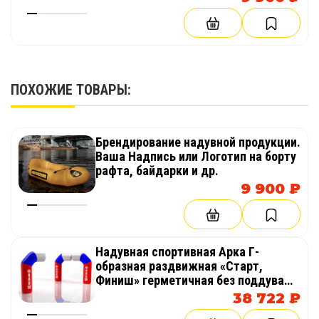
Стоимость
50740
60 500
81 000
122 
руб.
руб.
руб.
руб.
ПОХОЖИЕ ТОВАРЫ:
Брендирование надувной продукции.
Ваша Надпись или Логотип на борту
рафта, байдарки и др.
9 900 ₽
Надувная спортивная Арка Г-
образная раздвижная «Старт,
Финиш» герметичная без поддува
для соревнований
38 722 ₽