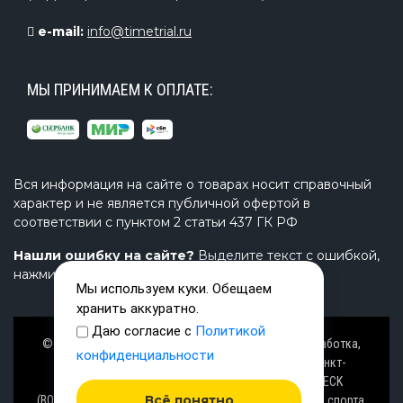
e-mail:
info@timetrial.ru
МЫ ПРИНИМАЕМ К ОПЛАТЕ:
Вся информация на сайте о товарах носит справочный
характер и не является публичной офертой в
соответствии с пунктом 2 статьи 437 ГК РФ
Нашли ошибку на сайте?
Выделите текст с ошибкой,
нажмите Ctrl+Enter и напишите нам.
Мы используем куки. Обещаем
хранить аккуратно.
Даю согласие с
Политикой
© Завод TimeTrial (ТаймТриал) - производство, разработка,
конфиденциальности
проектирование надувных изделий, товаров в Санкт-
Петербурге с 2000 г. из ПВХ (PVC), ТПУ (TPU), AIRDECK
Всё понятно
(ВОЗДУШНАЯ ПАЛУБА), OXFORD (ОКСФОРД) ткани для спорта,