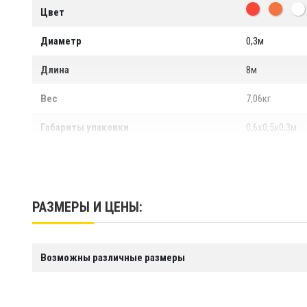
Цвет
Диаметр
0,3м
Длина
8м
Вес
7,06кг
Габариты упаковки
0,6х0,5х0,3м
Материал
Высококачест
Гарантия
1 год.
РАЗМЕРЫ И ЦЕНЫ:
Производство
ООО "Тайм Триа
Срок службы
Более 10 лет
Возможны различные размеры