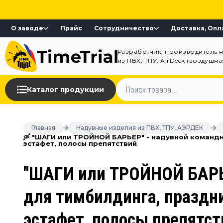
О заводе
Прайс
Сотрудничество
Доставка, Опл
Разработчик, производитель 
из ПВХ, ТПУ, AirDeck (воздушн
Каталог продукции
Главная
Надувные изделия из ПВХ, ТПУ, АЭРДЕК
🛶 "ШАГИ или ТРОЙНОЙ БАРЬЕР" - надувной командн
эстафет, полосы препятствий
"ШАГИ или ТРОЙНОЙ БАРЬЕ
для тимбилдинга, праздни
эстафет, полосы препятст