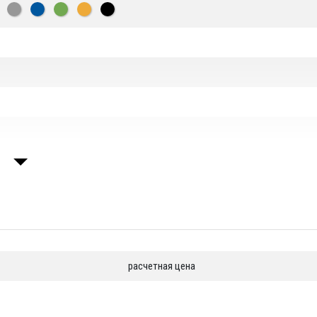
венная ПВХ ткань
л", г. Санкт-Петербург
расчетная цена