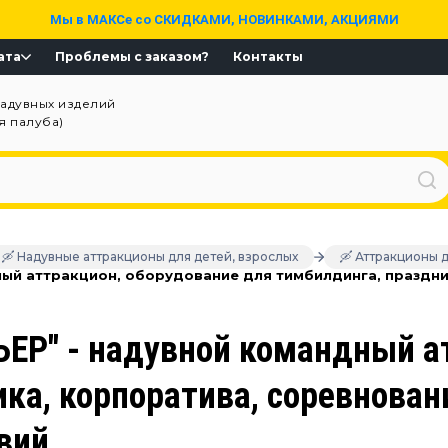
Мы в МАКСе со СКИДКАМИ, НОВИНКАМИ, АКЦИЯМИ
ата
Проблемы с заказом?
Контакты
надувных изделий
ая палуба)
🛶 Надувные аттракционы для детей, взрослых
🛶 Аттракционы 
ый аттракцион, оборудование для тимбилдинга, праздник
Р" - надувной командный ат
ка, корпоратива, соревновани
вий