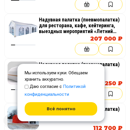
Надувная палатка (пневмопалатка)
для ресторана, кафе, кейтеринга,
выездных мероприятий «Летний
банкетный зал»
207 000 ₽
Надувная палатка (пневмопалатка)
МЧС — пневмокаркасный
Мы используем куки. Обещаем
мобильный модуль
хранить аккуратно.
178 250 ₽
Даю согласие с
Политикой
конфиденциальности
Надувная палатка (пневмопалатка)
Всё понятно
столовая для полевой кухни
112 700 ₽