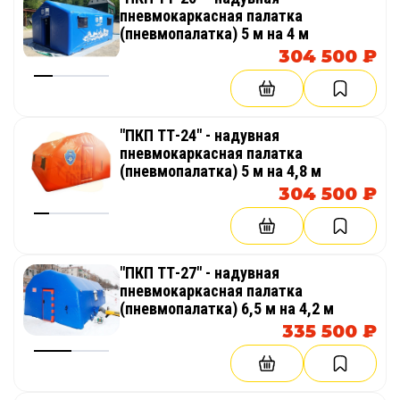
пневмокаркасная палатка
Работает как рекламный объект
(пневмопалатка) 5 м на 4 м
304 500 ₽
Юрта с индивидуальным дизайном, логотипом
или национальными узорами помогает бренду
выделиться. Она заметна издалека, хорошо
смотрится на фото и видео, создает атмосферу и
"ПКП ТТ-24" - надувная
запоминается посетителям. Это выгодно для
пневмокаркасная палатка
компаний, которым важно не просто
(пневмопалатка) 5 м на 4,8 м
разместиться на площадке, а привлечь
304 500 ₽
внимание.
"ПКП ТТ-27" - надувная
ПРЕИМУЩЕСТВА НАДУВНОЙ МОБИЛЬНОЙ ЮРТЫ
пневмокаркасная палатка
(пневмопалатка) 6,5 м на 4,2 м
Мобильность и компактное хранение
335 500 ₽
В сложенном виде надувная юрта занимает
гораздо меньше места, чем жесткие павильоны
или каркасные домики. Ее удобно перевозить,