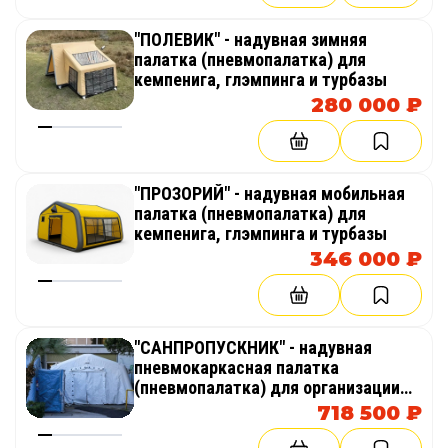
брендов, которым нужен яркий, мобильный и
запоминающийся объект.
"ПОЛЕВИК" - надувная зимняя
палатка (пневмопалатка) для
Эксклюзивные надувные юрты, мобильные
кемпенига, глэмпингa и туpбaзы
пневмокаркасные палатки, вигвамы, чумы и
280 000 ₽
другие нестандартные надувные конструкции
изготавливает ТаймТриал — под конкретную
задачу, нужный размер, дизайн и формат
"ПРОЗОРИЙ" - надувная мобильная
использования.
палатка (пневмопалатка) для
кемпенига, глэмпингa и туpбaзы
346 000 ₽
"САНПРОПУСКНИК" - надувная
пневмокаркасная палатка
(пневмопалатка) для организации
санитарно-гигиенического контроля
718 500 ₽