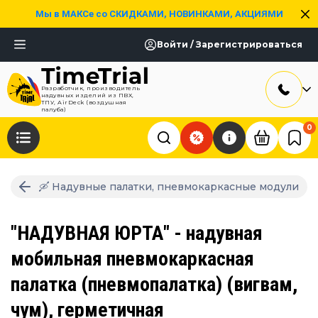
Мы в МАКСе со СКИДКАМИ, НОВИНКАМИ, АКЦИЯМИ
Войти / Зарегистрироваться
Разработчик, производитель
надувных изделий из ПВХ,
ТПУ, AirDeck (воздушная
палуба)
0
🛶 Надувные палатки, пневмокаркасные модули
"НАДУВНАЯ ЮРТА" - надувная
мобильная пневмокаркасная
палатка (пневмопалатка) (вигвам,
чум), герметичная