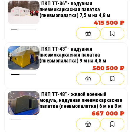
"ПКП ТТ-36" - надувная
хранить и использовать повторно.
пневмокаркасная палатка
(пневмопалатка) 7,5 м на 4,8 м
Быстрая установка и демонтаж
415 500 ₽
Пневмокаркасная конструкция быстро
накачивается, устанавливается и
подготавливается к работе. После
использования ее можно сдуть, сложить и
"ПКП ТТ-43" - надувная
перевезти на следующую площадку.
пневмокаркасная палатка
(пневмопалатка) 9 м на 4,8 м
580 500 ₽
Эксклюзивное изготовление
Компания ТаймТриал изготавливает надувные
юрты и другие эксклюзивные пневмокаркасные
изделия под заказ. Можно выбрать размер,
"ПКП ТТ-48" - жилой военный
форму, цвет, оформление, окна, входную группу,
модуль, надувная пневмокаркасная
декоративные элементы и брендирование.
палатка (пневмопалатка) 6 м на 8 м
667 000 ₽
Широкое применение
Надувная юрта подходит для глэмпинга,
кемпинга, туризма, фестивалей, ярмарок,