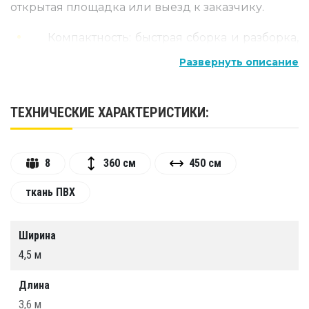
открытая площадка или выезд к заказчику.
Компактность: быстрая сборка и разборка,
удобна для перевозки благодаря
Развернуть описание
небольшим размерам в сложенном
состоянии.
ТЕХНИЧЕСКИЕ ХАРАКТЕРИСТИКИ:
Защита от пыли и грязи: гарантирует
чистое рабочее пространство, предотвращая
попадание посторонних частиц на
8
360 см
450 см
окрашиваемую поверхность.
Высокая эффективность: поддерживает
ткань ПВХ
оптимальный микроклимат для
равномерного нанесения лакокрасочного
Ширина
покрытия и ускоренного высыхания.
4,5 м
Долговечность: изготовлена из прочного
материала ПВХ, устойчивого к механическим
Длина
воздействиям и химическим веществам.
3,6 м