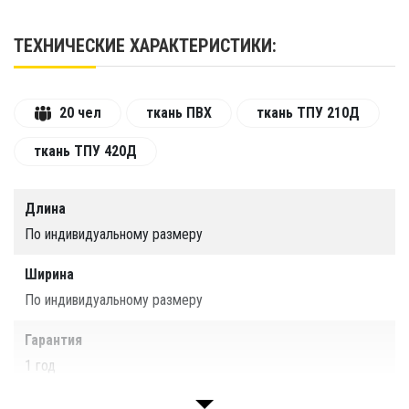
Каркас, стены, пол и крыша выполнены из
ТЕХНИЧЕСКИЕ ХАРАКТЕРИСТИКИ:
ПВХ, с поверхности которого легко
удаляются загрязнения технического и
биологического характера.
20 чел
ткань ПВХ
ткань ТПУ 210Д
По согласованию с заказчиком выполняются
ткань ТПУ 420Д
входы для установки специального
оборудования: душ, опрыскиватель и т.п.
Длина
Возможность быстро открыть дверные
проемы. На время процедуры
По индивидуальному размеру
обеззараживания герметичные завесы
Ширина
опускаются и открываются по ее
завершении.
По индивидуальному размеру
Надежная защита от дождя и снега.
Гарантия
Двускатная крыша эффективно эвакуирует
1 год
воду. Материал кровли и стен полностью
герметичен.
Срок службы