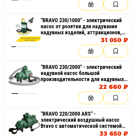
"BRAVO 230/1000" - электрический
насос от розетки для надувания
надувных изделий, аттракционов,
палаток, бассейнов
31 050 ₽
"BRAVO 230/2000" - электрический
надувной насос большой
производительности для надувных
изделий, аттракционов, палаток,
22 660 ₽
бассейнов
"BRAVO 220/2000 ARS" -
электрический воздушный насос
Bravo с автоматической системой
поддержания давления в надувном
33 650 ₽