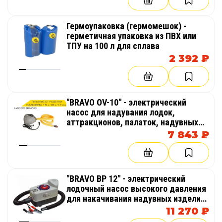
Гермоупаковка (гермомешок) -
герметичная упаковка из ПВХ или
ТПУ на 100 л для сплава
2 392 ₽
"BRAVO OV-10" - электрический
насос для надувания лодок,
аттракционов, палаток, надувных
бассейнов
7 843 ₽
"BRAVO BP 12" - электрический
лодочный насос высокого давления
для накачивания надувных изделий
из AirDeck (воздушная палуба), SUP
11 270 ₽
(гребля на доске стоя)