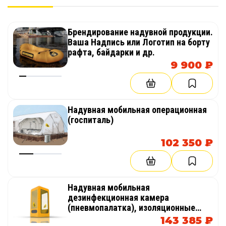
тента из специального многослойного
теплоизоляционного фольгированного
материала, создающего изотермический
Брендирование надувной продукции.
эффект, принцип работы которого основан
Ваша Надпись или Логотип на борту
рафта, байдарки и др.
на «эффекте термоса».
9 900 ₽
Использование в комплектации модулей
утепленных пакетированных полов на
основе теплоизоляционных материалов,
позволяющих сохранять температуру по полу
Надувная мобильная операционная
палаток +12-14°С при температуре наружного
(госпиталь)
воздуха - 54°С.
102 350 ₽
Надувная мобильная
дезинфекционная камера
(пневмопалатка), изоляционные
боксы
143 385 ₽