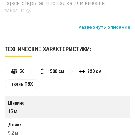
гараж, открытая площадка или выезд к
заказчику.
Компактность: быстрая сборка и разборка,
Развернуть описание
удобна для перевозки благодаря
небольшим размерам в сложенном
состоянии.
ТЕХНИЧЕСКИЕ ХАРАКТЕРИСТИКИ:
Защита от пыли и грязи: гарантирует
чистое рабочее пространство, предотвращая
50
1500 см
920 см
попадание посторонних частиц на
окрашиваемую поверхность.
ткань ПВХ
Высокая эффективность: поддерживает
оптимальный микроклимат для
Ширина
равномерного нанесения лакокрасочного
15 м
покрытия и ускоренного высыхания.
Долговечность: изготовлена из прочного
Длина
материала ПВХ, устойчивого к механическим
9,2 м