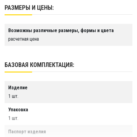
РАЗМЕРЫ И ЦЕНЫ:
Гарантия
1 год
Срок службы
Возможны различные размеры, формы и цвета
Более 10 лет
расчетная цена
Производство
ООО "Тайм Триал"
БАЗОВАЯ КОМПЛЕКТАЦИЯ:
Цвет
Изделие
1 шт.
Упаковка
1 шт.
Паспорт изделия