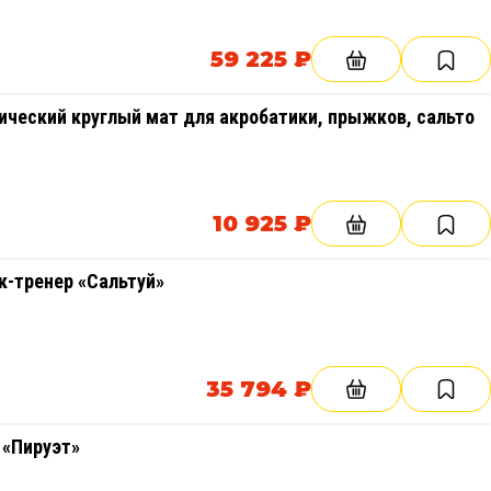
59 225 ₽
ический круглый мат для акробатики, прыжков, сальто
10 925 ₽
к-тренер «Сальтуй»
35 794 ₽
 «Пируэт»