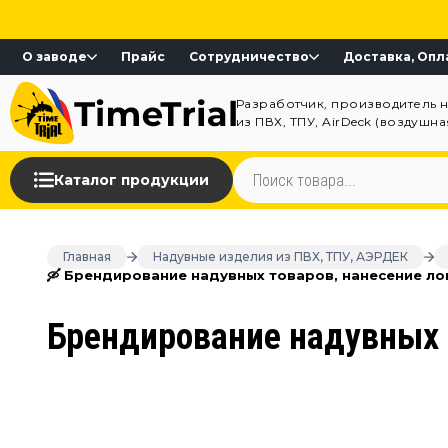
О заводе
Прайс
Сотрудничество
Доставка, Опл
Разработчик, производитель 
из ПВХ, ТПУ, AirDeck (воздушн
Каталог продукции
Главная
Надувные изделия из ПВХ, ТПУ, АЭРДЕК
🛶 Брендирование надувных товаров, нанесение ло
Брендирование надувных т