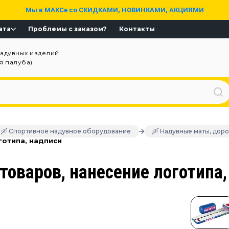
Мы в МАКСе со СКИДКАМИ, НОВИНКАМИ, АКЦИЯМИ
ата
Проблемы с заказом?
Контакты
надувных изделий
ая палуба)
🛶 Спортивное надувное оборудование
🛶 Надувные маты, дор
готипа, надписи
оваров, нанесение логотипа,