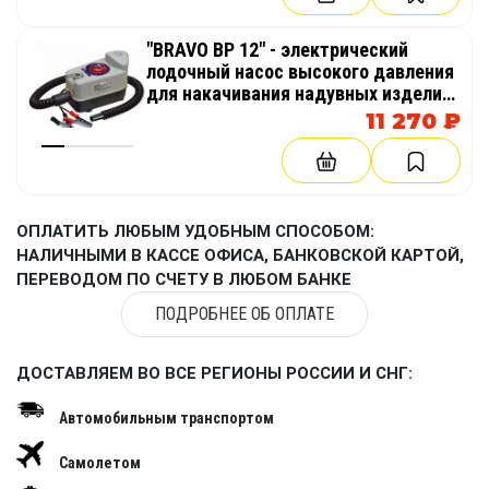
"BRAVO BP 12" - электрический
лодочный насос высокого давления
для накачивания надувных изделий
из AirDeck (воздушная палуба), SUP
11 270 ₽
(гребля на доске стоя)
ОПЛАТИТЬ ЛЮБЫМ УДОБНЫМ СПОСОБОМ:
НАЛИЧНЫМИ В КАССЕ ОФИСА, БАНКОВСКОЙ КАРТОЙ,
ПЕРЕВОДОМ ПО СЧЕТУ В ЛЮБОМ БАНКЕ
ПОДРОБНЕЕ ОБ ОПЛАТЕ
ДОСТАВЛЯЕМ ВО ВСЕ РЕГИОНЫ РОССИИ И СНГ:
Автомобильным транспортом
Самолетом