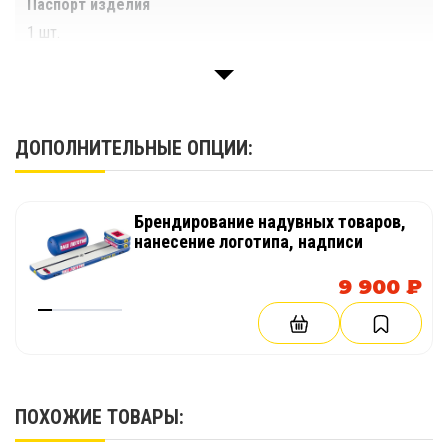
Паспорт изделия
эффект, принцип работы которого основан
1 шт.
на «эффекте термоса».
Использование в комплектации модулей
утепленных пакетированных полов на
основе теплоизоляционных материалов,
позволяющих сохранять температуру по полу
ДОПОЛНИТЕЛЬНЫЕ ОПЦИИ:
палаток +12-14°С при температуре наружного
воздуха - 54°С.
Брендирование надувных товаров,
нанесение логотипа, надписи
9 900 ₽
ПОХОЖИЕ ТОВАРЫ: