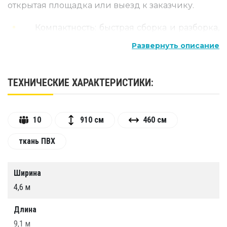
открытая площадка или выезд к заказчику.
Компактность: быстрая сборка и разборка,
удобна для перевозки благодаря
Развернуть описание
небольшим размерам в сложенном
состоянии.
ТЕХНИЧЕСКИЕ ХАРАКТЕРИСТИКИ:
Защита от пыли и грязи: гарантирует
чистое рабочее пространство, предотвращая
попадание посторонних частиц на
10
910 см
460 см
окрашиваемую поверхность.
Высокая эффективность: поддерживает
ткань ПВХ
оптимальный микроклимат для
равномерного нанесения лакокрасочного
Ширина
покрытия и ускоренного высыхания.
4,6 м
Долговечность: изготовлена из прочного
материала ПВХ, устойчивого к механическим
Длина
воздействиям и химическим веществам.
9,1 м