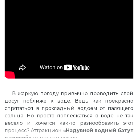
В жаркую погоду привычно проводить свой
досуг поближе к воде. Ведь как прекрасно
спрятаться в прохладный водоем от палящего
солнца. Но просто поплескаться в воде не так
весело и хочется как-то разнообразить этот
процесс? Аттракцион
«Надувной водный батут
с горкой»
то, что вам нужно.