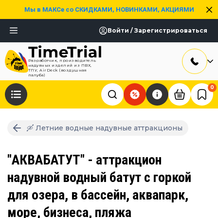
Мы в МАКСе со СКИДКАМИ, НОВИНКАМИ, АКЦИЯМИ
Войти / Зарегистрироваться
Разработчик, производитель
надувных изделий из ПВХ,
ТПУ, AirDeck (воздушная
палуба)
0
🛶 Летние водные надувные аттракционы
"АКВАБАТУТ" - аттракцион
надувной водный батут с горкой
для озера, в бассейн, аквапарк,
море, бизнеса, пляжа