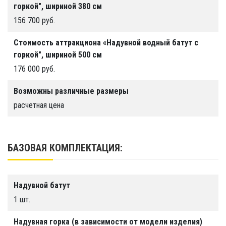
горкой", шириной 380 см
оборудования ПВХ-сварки горячим воздухом.
156 700 руб.
Для изготовления используется
высококачественная газодержащая ПВХ ткань.
Стоимость аттракциона «Надувной водный батут с
горкой", шириной 500 см
Больше фото и видео о товарах смотри в
176 000 руб.
нашей
галерее
!
Возможны различные размеры
Аксессуары и комплектацию товара
расчетная цена
смотри в
разделе аксессуаров
.
БАЗОВАЯ КОМПЛЕКТАЦИЯ:
Надувной батут
1 шт.
Надувная горка (в зависимости от модели изделия)