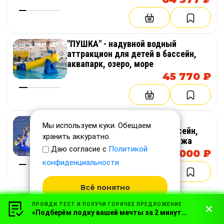
"ПУШКА" - надувной водный
аттракцион для детей в бассейн,
аквапарк, озеро, море
45 770 ₽
"РАКЕТА" - надувной водный
Мы используем куки. Обещаем
аттракцион для озера, в бассейн,
хранить аккуратно.
аквапарк, море, бизнеса, пляжа
Даю согласие с
Политикой
208 000 ₽
конфиденциальности
Всё понятно
"РАКУШКА" - буксируемый водный
ПРОЙДИ ТЕСТ И ПОЛУЧИ ГОРЯЧЕЕ ПРЕДЛОЖЕНИЕ
аттракцион
«Подберём лодку вашей мечты за 2 минуты!»