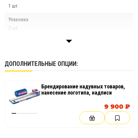
1 шт.
Упаковка
2 шт.
Ремнабор
1 компл.
ДОПОЛНИТЕЛЬНЫЕ ОПЦИИ:
Паспорт изделия
1 шт.
Брендирование надувных товаров,
нанесение логотипа, надписи
9 900 ₽