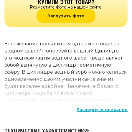
КУПИЛИ ЭТОТ ТОВАР?
Разместите фото на нашем сайте!
Загрузить фото
Есть желание прокатиться вдвоем по воде на
водном шаре? Попробуйте водный Цилиндр -
это модификация водного шара, представляет
собой вытянутую в цилиндр герметичную
сферу. В цилиндре водный зорб можно кататься
одновременно двоим участникам, а значит
будет веселее вдвойне. Назначение Водного
цилиндра - ходьба по воде. Можно
использовать в бассейне. Мы предлагаем
водные цилиндры собственного производства.
Развернуть описание
Изготавливаем из прочного материала плёнки
ТПУ. Рассчитан водный аттракцион на долгий
срок службы и коммерческое использование. В
ТЕХНИЧЕСКИЕ ХАРАКТЕРИСТИКИ: