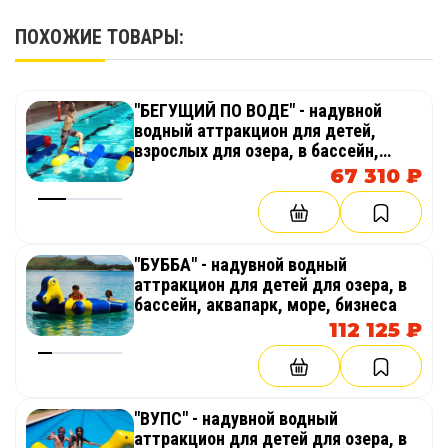
ПОХОЖИЕ ТОВАРЫ:
· возможность внесения изменений по
собственному вкусу. Есть возможность выбрать
цвет изделия;
"БЕГУЩИЙ ПО ВОДЕ" - надувной
водный аттракцион для детей,
· дополнительная возможность –
взрослых для озера, в бассейн,
брендирование изделия. По вашему заказу есть
аквапарк, море, бизнеса
67 310 ₽
возможность нанести рисунок, надпись, логотип
компании, и надувной комплекс превратится в
рекламную площадку вашего бренда.
"БУББА" - надувной водный
Технические характеристики:
аттракцион для детей для озера, в
бассейн, аквапарк, море, бизнеса
112 125 ₽
Длина: 5,9 м
Ширина: 4,2 м
"ВУПС" - надувной водный
Высота: 0,8 м
аттракцион для детей для озера, в