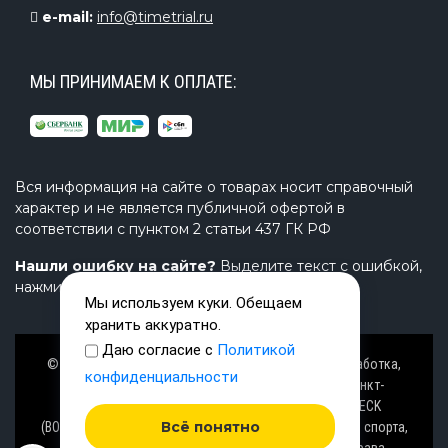
e-mail:
info@timetrial.ru
МЫ ПРИНИМАЕМ К ОПЛАТЕ:
Вся информация на сайте о товарах носит справочный
характер и не является публичной офертой в
соответствии с пунктом 2 статьи 437 ГК РФ
Нашли ошибку на сайте?
Выделите текст с ошибкой,
нажмите Ctrl+Enter и напишите нам.
Мы используем куки. Обещаем
хранить аккуратно.
Даю согласие с
Политикой
© Завод TimeTrial (ТаймТриал) - производство, разработка,
конфиденциальности
проектирование надувных изделий, товаров в Санкт-
Петербурге с 2000 г. из ПВХ (PVC), ТПУ (TPU), AIRDECK
Всё понятно
(ВОЗДУШНАЯ ПАЛУБА), OXFORD (ОКСФОРД) ткани для спорта,
активного отдыха на воде и аттракционов. Все права