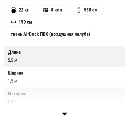
22 кг
8 чел
550 см
150 см
ткань AirDeck ПВХ (воздушная палуба)
Длина
5,5 м
Ширина
1,5 м
Материал
ПВХ
Вместимость
8 чел