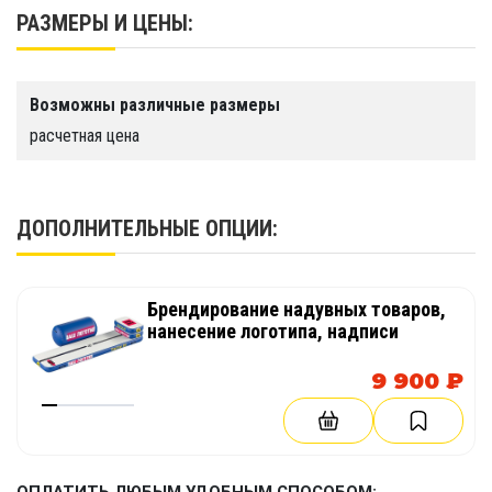
РАЗМЕРЫ И ЦЕНЫ:
Вес
22 кг
Высота
Возможны различные размеры
10 см
расчетная цена
ДОПОЛНИТЕЛЬНЫЕ ОПЦИИ:
Брендирование надувных товаров,
нанесение логотипа, надписи
9 900 ₽
ОПЛАТИТЬ ЛЮБЫМ УДОБНЫМ СПОСОБОМ: