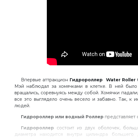
Впервые аттракцион
Гидророллер Water Roller
б
Мэй наблюдал за хомячками в клетке. В ней было 
вращались, соревнуясь между собой. Хомячки падали,
все это выглядело очень весело и забавно. Так, к
людей.
Гидророллер или водный Роллер
представляет 
Гидророллер
состоит из двух оболочек, боль
диаметра находится внутри цилиндра большего 