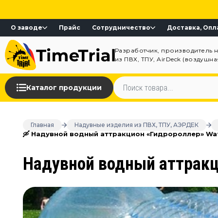
О заводе
Прайс
Сотрудничество
Доставка, Опл
Разработчик, производитель 
из ПВХ, ТПУ, AirDeck (воздушн
Каталог продукции
Главная
Надувные изделия из ПВХ, ТПУ, АЭРДЕК
🛶 Надувной водный аттракцион «Гидророллер» Wat
Надувной водный аттракци