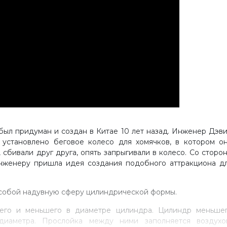
ыл придуман и создан в Китае 10 лет назад. Инженер Дэв
установлено беговое колесо для хомячков, в котором о
 сбивали друг друга, опять запрыгивали в колесо. Со сторо
 инженеру пришла идея создания подобного аттракциона д
собой надувную сферу цилиндрической формы.
шего и меньшего в диаметре цилиндра. Цилиндр меньше
диаметра. Прослойка между ними заполняется воздухо