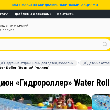
Мы в МАКСе со СКИДКАМИ, НОВИНКАМИ, АКЦИЯМИ
ата
Проблемы с заказом?
Контакты
надувных изделий
ая палуба)
🛶 Надувные аттракционы для детей, взрослых
🛶 Детские аттр
er Roller (Водный Роллер)
он «Гидророллер» Water Roll