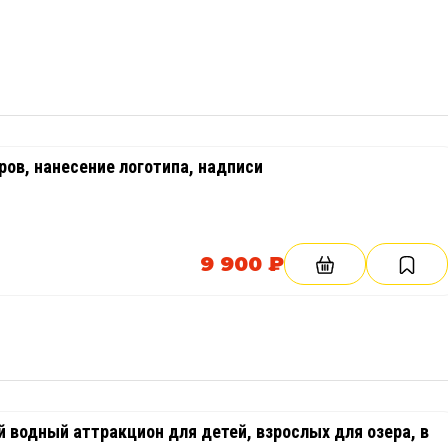
елия. Можно нанести рисунок, надпись, логотип компании, 
щадку вашего бренда.
ов, нанесение логотипа, надписи
9 900 ₽
флот»
 водный аттракцион для детей, взрослых для озера, в