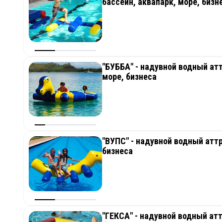
бассейн, аквапарк, море, бизн
"БУББА" - надувной водный атт
море, бизнеса
"ВУПС" - надувной водный аттр
бизнеса
"ГЕКСА" - надувной водный атт