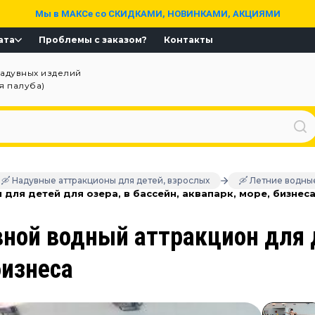
Мы в МАКСе со СКИДКАМИ, НОВИНКАМИ, АКЦИЯМИ
ата
Проблемы с заказом?
Контакты
надувных изделий
ая палуба)
🛶 Надувные аттракционы для детей, взрослых
🛶 Летние водны
для детей для озера, в бассейн, аквапарк, море, бизнес
ной водный аттракцион для д
бизнеса