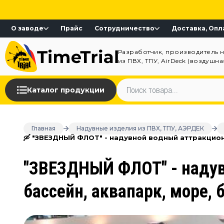
О заводе
Прайс
Сотрудничество
Доставка, Опл
Разработчик, производитель 
из ПВХ, ТПУ, AirDeck (воздушн
Каталог продукции
Главная
Надувные изделия из ПВХ, ТПУ, АЭРДЕК
🛶 "ЗВЕЗДНЫЙ ФЛОТ" - надувной водный аттракцион 
"ЗВЕЗДНЫЙ ФЛОТ" - надув
бассейн, аквапарк, море, 