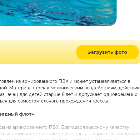
Загрузить фото
товлен из армированного ПВХ и может устанавливаться в
дой. Материал стоек к механическим воздействиям, действи
азначен для детей старше 6 лет и допускает одновременно
ться для самостоятельного прохождения трассы.
ездный флот»
ы из армированного ПВХ. Благодаря высокому качеству
сплуатации и сохранение яркого цвета на протяжении долгих