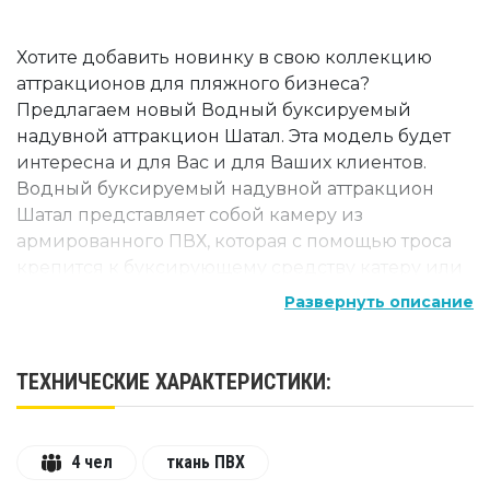
Хотите добавить новинку в свою коллекцию
аттракционов для пляжного бизнеса?
Предлагаем новый Водный буксируемый
надувной аттракцион Шатал. Эта модель будет
интересна и для Вас и для Ваших клиентов.
Водный буксируемый надувной аттракцион
Шатал представляет собой камеру из
армированного ПВХ, которая с помощью троса
крепится к буксирующему средству катеру или
гидроциклу. Удобная посадка пассажиров в
Развернуть описание
конусных углублениях. Привлекающая
внимание форма. Различные варианты
оформления: цвет, надписи, аппликации
ТЕХНИЧЕСКИЕ ХАРАКТЕРИСТИКИ:
Главное отличие от других буксируемых
моделей – в меньшей площади конструкции, но
в большей маневренности при эксплуатации.
4 чел
ткань ПВХ
Водный буксируемый надувной аттракцион