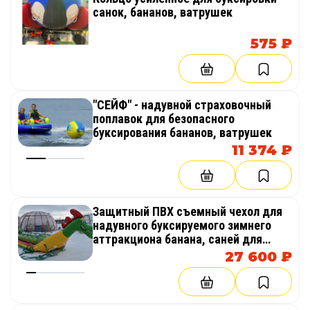
санок, бананов, ватрушек
575 ₽
"СЕЙФ" - надувной страховочный
поплавок для безопасного
буксирования бананов, ватрушек
11 374 ₽
Защитный ПВХ съемный чехол для
надувного буксируемого зимнего
аттракциона банана, саней для
защиты от повреждений, стирания,
27 600 ₽
проколов