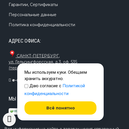
Гарантии, Сертификаты
Персональные данные
Политика конфиденциальности
АДРЕС ОФИСА:
САНКТ-ПЕТЕРБУРГ
,
ул. Гельсингфорсская, д.3, оф. 535
(территория завода «Красная Нить»)
Мы используем куки. Обещаем
хранить аккуратно.
e-mail:
info@timetrial.ru
Даю согласие с
Политикой
конфиденциальности
МЫ ПРИНИМАЕМ К ОПЛАТЕ:
Всё понятно
Вся информация на сайте о товарах носит справочный