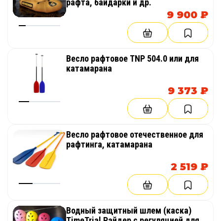
рафта, байдарки и др.
9 900 ₽
Весло рафтовое TNР 504.0 или для
катамарана
9 373 ₽
Весло рафтовое отечественное для
рафтинга, катамарана
2 519 ₽
Водный защитный шлем (каска)
TimeTrial Райдер с регуляцией для