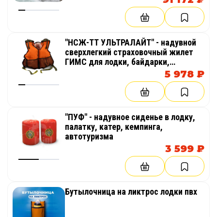
"НСЖ-ТТ УЛЬТРАЛАЙТ" - надувной
сверхлегкий страховочный жилет
ГИМС для лодки, байдарки,
пакрафта (компактный каяк, лодка)
5 978 ₽
"ПУФ" - надувное сиденье в лодку,
палатку, катер, кемпинга,
автотуризма
3 599 ₽
Бутылочница на ликтрос лодки пвх