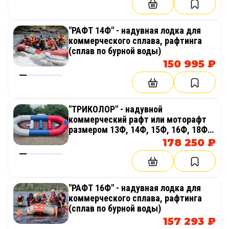
"РАФТ 14Ф" - надувная лодка для
коммерческого сплава, рафтинга
(сплав по бурной воды)
150 995 ₽
"ТРИКОЛОР" - надувной
коммерческий рафт или моторафт
размером 13Ф, 14Ф, 15Ф, 16Ф, 18Ф,
20Ф для сплава, рафтинга, рыбалки,
178 250 ₽
экспедиций
"РАФТ 16Ф" - надувная лодка для
коммерческого сплава, рафтинга
(сплав по бурной воды)
157 293 ₽