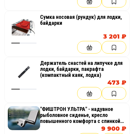
Сумка носовая (рундук) для лодки,
байдарки
3 201 ₽
Держатель снастей на липучке для
лодки, байдарки, пакрафта
(компактный каяк, лодка)
473 ₽
"ФИШТРОН УЛЬТРА" - надувное
рыболовное сиденье, кресло
повышенного комфорта с спинкой
из AirDeck (воздушная палуба) в
9 900 ₽
лодку, байдарку, каяк