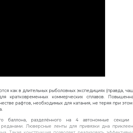
тся как в длительных рыболовных экспедициях (правда, ча
для кратковременных коммерческих сплавов. Повышенн
естве рафтов, необходимых для катания, не теряя при этом
а.
ого баллона, разделённого на 4 автономные секции
 реданами. Люверсные ленты для привязки дна приклее
на. Такая конструкция позволяет реализовать эффективн