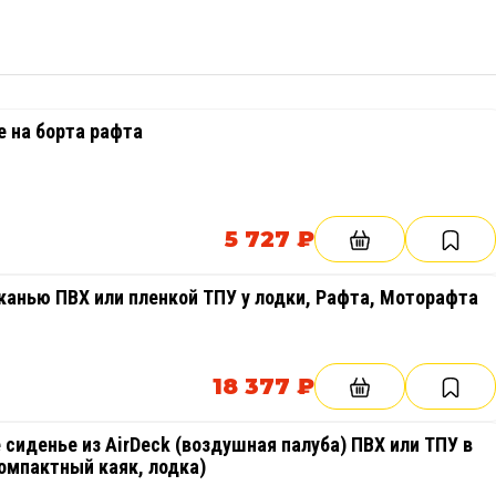
1 компл.
5 лет
1 шт.
Более 10 лет
1 шт.
ООО "Тайм Триал"
 на борта рафта
5 727 ₽
канью ПВХ или пленкой ТПУ у лодки, Рафта, Моторафта
18 377 ₽
сиденье из AirDeck (воздушная палуба) ПВХ или ТПУ в
компактный каяк, лодка)