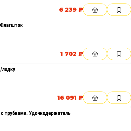
6 239 ₽
, Флагшток
1 702 ₽
/лодку
16 091 ₽
 с трубками. Удочкодержатель