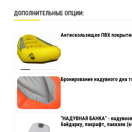
Ремнабор (клей, переходник, ключ, клапан, ткань)
Гарантия
ДОПОЛНИТЕЛЬНЫЕ ОПЦИИ:
Упаковка
Срок службы
Паспорт изделия и инструкция по сборке
Производство
Антискользящее ПВХ покрытие
Бронирование надувного дна т
"НАДУВНАЯ БАНКА" - надувное 
байдарку, пакрафт, паккаяк (