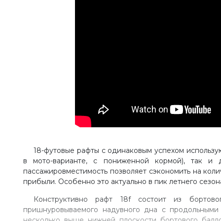
18-футовые рафты с одинаковым успехом использую
в мото-варианте, с пониженной кормой), так и 
пассажировместимость позволяет сэкономить на колич
прибыли. Особенно это актуально в пик летнего сезон
Конструктивно рафт 18f состоит из бортов
пришнуровываемого надувного дна с продольными
несколько выше нижней плоскости бортового балло