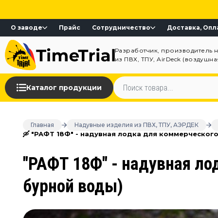
О заводе
Прайс
Сотрудничество
Доставка, Опл
Разработчик, производитель 
из ПВХ, ТПУ, AirDeck (воздушн
Каталог продукции
Главная
Надувные изделия из ПВХ, ТПУ, АЭРДЕК
🛶 "РАФТ 18Ф" - надувная лодка для коммерческого
"РАФТ 18Ф" - надувная ло
бурной воды)