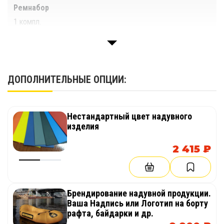
Гарантия
Ремнабор
1 год
1 компл.
Срок службы
Паспорт изделия
Более 10 лет
1 шт.
ДОПОЛНИТЕЛЬНЫЕ ОПЦИИ:
Производство
ООО "Тайм Триал"
Цвет
Нестандартный цвет надувного
изделия
2 415 ₽
Брендирование надувной продукции.
Ваша Надпись или Логотип на борту
рафта, байдарки и др.