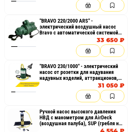
"BRAVO 220/2000 ARS" -
электрический воздушный насос
Bravo с автоматической системой
поддержания давления в надувном
33 650 ₽
изделие, пневмокаркасной палатке
"BRAVO 230/1000" - электрический
насос от розетки для надувания
надувных изделий, аттракционов,
палаток, бассейнов
31 050 ₽
Ручной насос высокого давления
НВД с манометром для AirDeck
(воздушная палуба), SUP (гребля на
доске стоя)
4 554 ₽