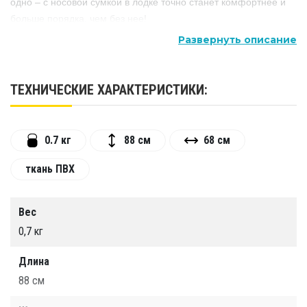
одно – с носовой сумкой в лодке точно станет комфортнее и
больше порядка, чем без нее!
Четыре натяжных стропы из полиэстера. Имеет карман-
Развернуть описание
клапан на молнии сверху и карман на молнии сбоку.
ТЕХНИЧЕСКИЕ ХАРАКТЕРИСТИКИ:
0.7 кг
88 см
68 см
ткань ПВХ
Вес
0,7 кг
Длина
88 см