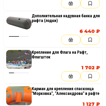
Вдоль всего внутреннего борта
Ручки (по бортам, для переноски)
Дополнительная надувная банка для
6 шт. (4 шт. по бортам и 2 шт. нос-корма)
рафта (лодки)
Вес
6 440 ₽
60 кг
Габариты упаковки
110х70х40 см
Крепление для Флага на Рафт,
Флагшток
Гарантия
1 702 ₽
5 лет
Срок службы
Более 10 лет
Карман для крепления спасконца
"Морковка", "Александрова" в рафте
Производство
ООО "Тайм Триал"
1 127 ₽