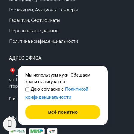
Госзакупки, Аукционы, Тендеры
Гарантии, Сертификаты
Персональные данные
Политика конфиденциальности
АДРЕС ОФИСА:
САНКТ-ПЕТЕРБУРГ
,
Мы используем куки. Обещаем
ул. Гельсингфорсская, д.3, оф. 535
хранить аккуратно.
(территория завода «Красная Нить»)
Даю согласие с
Политикой
конфиденциальности
e-mail:
info@timetrial.ru
Всё понятно
МЫ ПРИНИМАЕМ К ОПЛАТЕ: