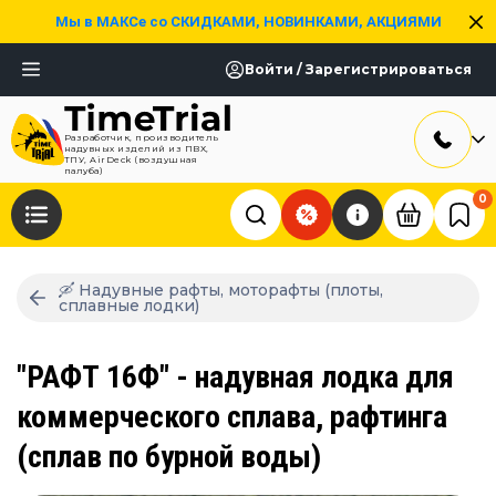
Мы в МАКСе со СКИДКАМИ, НОВИНКАМИ, АКЦИЯМИ
Войти / Зарегистрироваться
Разработчик, производитель
надувных изделий из ПВХ,
ТПУ, AirDeck (воздушная
палуба)
0
🛶 Надувные рафты, моторафты (плоты,
сплавные лодки)
"РАФТ 16Ф" - надувная лодка для
коммерческого сплава, рафтинга
(сплав по бурной воды)