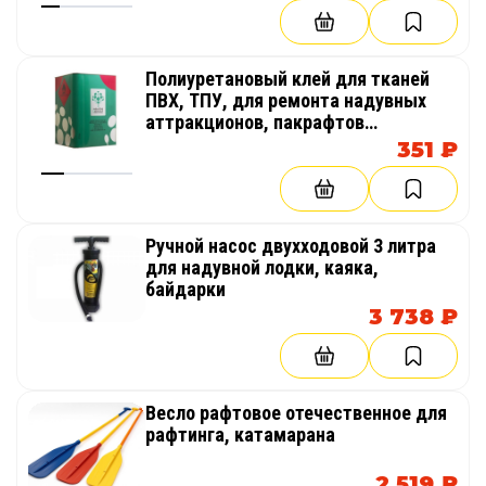
Полиуретановый клей для тканей
ПВХ, ТПУ, для ремонта надувных
аттракционов, пакрафтов
(компактный каяк, лодка), байдарок
351 ₽
Ручной насос двухходовой 3 литра
для надувной лодки, каяка,
байдарки
3 738 ₽
Весло рафтовое отечественное для
рафтинга, катамарана
2 519 ₽