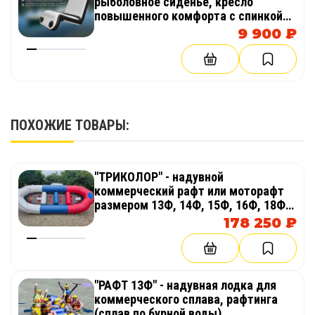
рыболовное сиденье, кресло
повышенного комфорта с спинкой
из AirDeck (воздушная палуба) в
9 900 ₽
лодку, байдарку, каяк
ПОХОЖИЕ ТОВАРЫ:
"ТРИКОЛОР" - надувной
коммерческий рафт или моторафт
размером 13Ф, 14Ф, 15Ф, 16Ф, 18Ф,
20Ф для сплава, рафтинга, рыбалки,
178 250 ₽
экспедиций
"РАФТ 13Ф" - надувная лодка для
коммерческого сплава, рафтинга
(сплав по бурной воды)