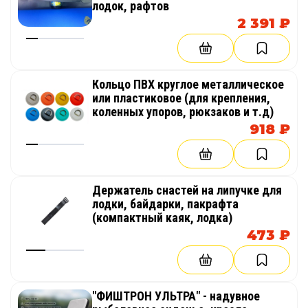
лодок, рафтов
2 391 ₽
Кольцо ПВХ круглое металлическое
или пластиковое (для крепления,
коленных упоров, рюкзаков и т.д)
918 ₽
Держатель снастей на липучке для
лодки, байдарки, пакрафта
(компактный каяк, лодка)
473 ₽
"ФИШТРОН УЛЬТРА" - надувное