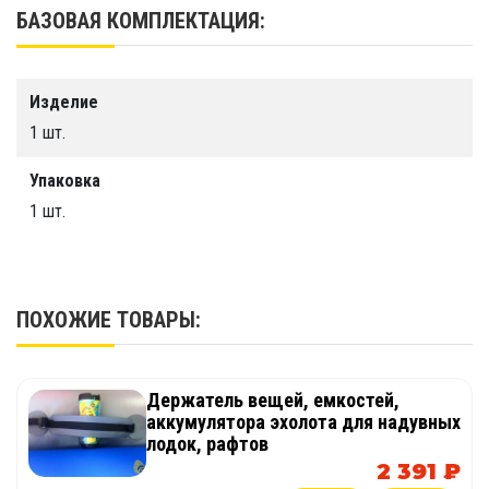
БАЗОВАЯ КОМПЛЕКТАЦИЯ:
Срок службы
Более 10 лет
Производство
Изделие
ООО "Тайм Триал"
1 шт.
Упаковка
1 шт.
ПОХОЖИЕ ТОВАРЫ:
Держатель вещей, емкостей,
аккумулятора эхолота для надувных
лодок, рафтов
2 391 ₽