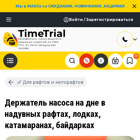
Мы в МАКСе со СКИДКАМИ, НОВИНКАМИ, АКЦИЯМИ
Войти / Зарегистрироваться
Разработчик, производитель
надувных изделий из ПВХ,
ТПУ, AirDeck (воздушная
палуба)
0
🛶 Для рафтов и моторафтов
Держатель насоса на дне в
надувных рафтах, лодках,
катамаранах, байдарках