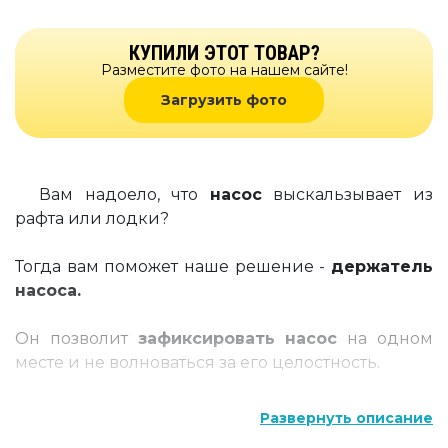
КУПИЛИ ЭТОТ ТОВАР?
Разместите фото на нашем сайте!
Загрузить фото
Вам надоело, что
насос
выскальзывает из
рафта или лодки?
Тогда вам поможет наше решение -
держатель
насоса.
Он позволит
зафиксировать насос
на одном
месте и не волноваться за его целостность.
Насос
будет надежно держаться и на волнах, и
Развернуть описание
при прохождении порогов, и даже при