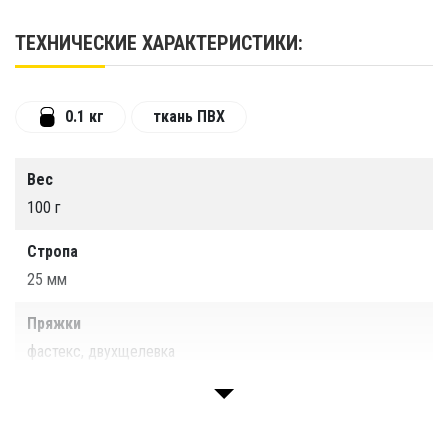
перевороте.
ТЕХНИЧЕСКИЕ ХАРАКТЕРИСТИКИ:
Повышенная прочность и термостойкость
продукции достигается за счёт использования
оборудования ПВХ-сварки горячим воздухом.
0.1 кг
ткань ПВХ
Для изготовления используется
высококачественная газодержащая ПВХ ткань.
Вес
100 г
Стропа
25 мм
Пряжки
фастекс, двухщелевка
Гарантия
1 год