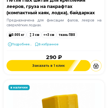
Петля ПВХ шитая для крепления
лееров, груза на пакрафтах
(компактный каяк, лодка), байдарках
Предназначена для фиксации фалов, лееров на
сверхлёгких лодках.
0.005 кг
3 см
3 см
ткань ПВХ
Подробнее...
В избранное
290 ₽
Заказать в 1 клик
в наличии