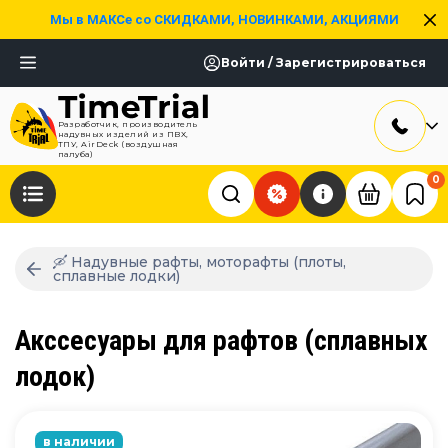
Мы в МАКСе со СКИДКАМИ, НОВИНКАМИ, АКЦИЯМИ
Войти / Зарегистрироваться
Разработчик, производитель
надувных изделий из ПВХ,
ТПУ, AirDeck (воздушная
палуба)
0
🛶 Надувные рафты, моторафты (плоты,
сплавные лодки)
Акссесуары для рафтов (сплавных
лодок)
в наличии