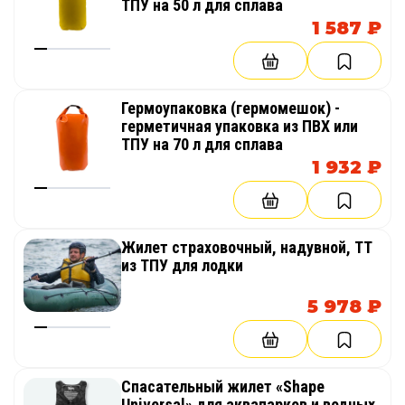
ТПУ на 50 л для сплава
1 587 ₽
Гермоупаковка (гермомешок) -
герметичная упаковка из ПВХ или
ТПУ на 70 л для сплава
1 932 ₽
Жилет страховочный, надувной, ТТ
из ТПУ для лодки
5 978 ₽
Спасательный жилет «Shape
Universal» для аквапарков и водных