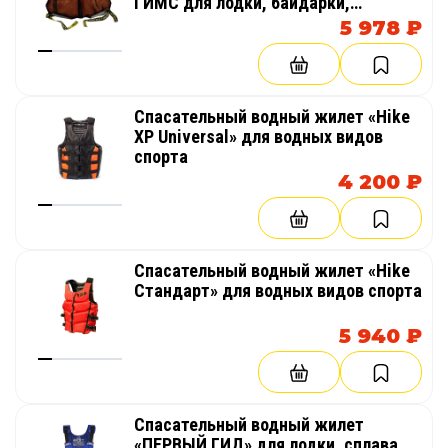
ГИМС для лодки, байдарки,
пакрафта (компактный каяк, лодка)
5 978 ₽
Спасательный водный жилет «Hike
XP Universal» для водных видов
спорта
4 200 ₽
Спасательный водный жилет «Hike
Стандарт» для водных видов спорта
5 940 ₽
Спасательный водный жилет
«ПЕРВЫЙ ГИД» для лодки, сплава,