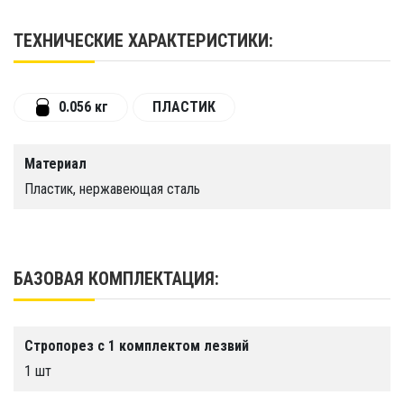
Стропорез также пригоден в быту и работе
везде, где используются верёвки, шнуры и
ТЕХНИЧЕСКИЕ ХАРАКТЕРИСТИКИ:
тесьма.
Стропорез может дополнительно
комплектоваться запасными лезвиями.
0.056 кг
ПЛАСТИК
Материал
Пластик, нержавеющая сталь
БАЗОВАЯ КОМПЛЕКТАЦИЯ:
Стропорез с 1 комплектом лезвий
1 шт