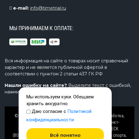
e-mail:
info@timetrial.ru
МЫ ПРИНИМАЕМ К ОПЛАТЕ:
Вся информация на сайте о товарах носит справочный
характер и не является публичной офертой в
соответствии с пунктом 2 статьи 437 ГК РФ
Нашли ошибку на сайте?
Выделите текст с ошибкой,
нажмите Ctrl+Enter и напишите нам.
Мы используем куки. Обещаем
хранить аккуратно.
Даю согласие с
Политикой
© Завод TimeTrial (ТаймТриал) - производство, разработка,
конфиденциальности
проектирование надувных изделий, товаров в Санкт-
Петербурге с 2000 г. из ПВХ (PVC), ТПУ (TPU), AIRDECK
Всё понятно
(ВОЗДУШНАЯ ПАЛУБА), OXFORD (ОКСФОРД) ткани для спорта,