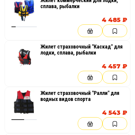
Жилет коммерческий для лодки,
Сертификация: ISO 50N
сплава, рыбалки
Материал (защита): легкий пеноматериал
ПЭНП.
4 485 ₽
Материал (жилет): нейлон / оксфорд
Размеры Junior ; S-M ; M-L ; L-XL ; XXL-XXXL.
Жилет страховочный "Каскад" для
лодки, сплава, рыбалки
Компания «TimeTrial» предлагает купить
4 457 ₽
спасательный жилет «RXP Ultimate» по
доступным ценам. Доставка во все регионы и
области страны.
Жилет страховочный "Ралли" для
водных видов спорта
Размер
Грудь(см)
Рекомендуемый вес по
N
стандартам en393 / iso
4 543 ₽
12402-5: страховочный, с
плавучестью не менее
5,1 кг. (50n)