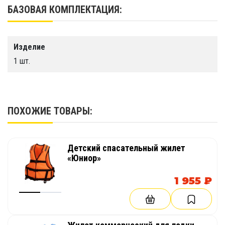
БАЗОВАЯ КОМПЛЕКТАЦИЯ:
Водный спортивный жилет для занятий
водными видами спорта
Классифицируется как вспомогательное
Изделие
плавательное средство 50N
1 шт.
Застежка на четырех (4) регулируемых
ремнях с застежками-фастекс
Кольцо-держатель для прикрепления
ПОХОЖИЕ ТОВАРЫ:
спасательной веревки
В низу специальная дренажная сетка для
стекания воды
Детский спасательный жилет
«Юниор»
Неопреновые лямки
Светоотражающий кант по окружности
1 955 ₽
жилета
Боковые ручки из неопрена для пассажиров.