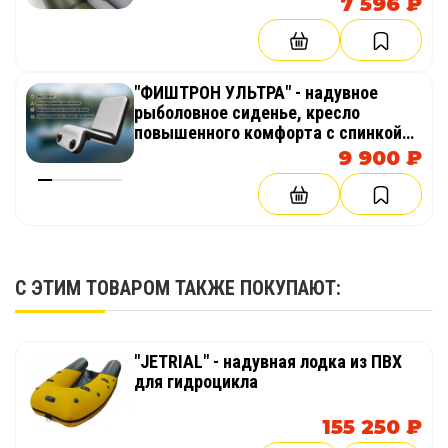
7 596 ₽
"ФИШТРОН УЛЬТРА" - надувное
рыболовное сиденье, кресло
повышенного комфорта с спинкой
из AirDeck (воздушная палуба) в
9 900 ₽
лодку, байдарку, каяк
С ЭТИМ ТОВАРОМ ТАКЖЕ ПОКУПАЮТ:
"JETRIAL" - надувная лодка из ПВХ
для гидроцикла
155 250 ₽