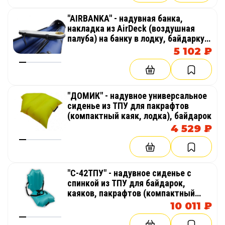
"AIRBANKA" - надувная банка,
накладка из AirDeck (воздушная
палуба) на банку в лодку, байдарку.
Надувное сиденье
5 102 ₽
"ДОМИК" - надувное универсальное
сиденье из ТПУ для пакрафтов
(компактный каяк, лодка), байдарок
4 529 ₽
"С-42ТПУ" - надувное сиденье с
спинкой из ТПУ для байдарок,
каяков, пакрафтов (компактный
каяк, лодка)
10 011 ₽