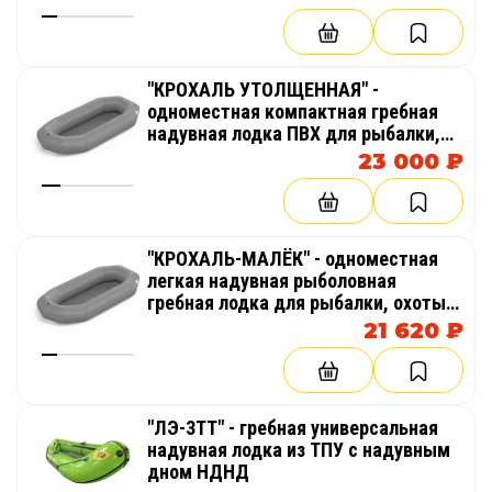
палуба) (НДВД)
"КРОХАЛЬ УТОЛЩЕННАЯ" -
одноместная компактная гребная
надувная лодка ПВХ для рыбалки,
охоты
23 000 ₽
"КРОХАЛЬ-МАЛЁК" - одноместная
легкая надувная рыболовная
гребная лодка для рыбалки, охоты
из пвх и тпу
21 620 ₽
"ЛЭ-3ТТ" - гребная универсальная
надувная лодка из ТПУ с надувным
дном НДНД