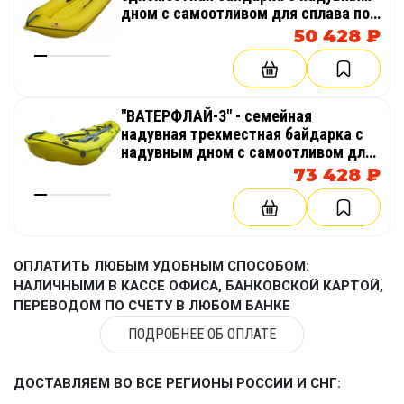
крупноячеистый
см
дном с самоотливом для сплава по
бурной воде, экспедиций, морю,
50 428 ₽
Эва коврик Вега-1у
3 098 руб.
–
Рафтинга
крупноячеистый
Эва коврик Вега-2
3 357 руб.
410/42
"ВАТЕРФЛАЙ-3" - семейная
крупноячеистый
см
надувная трехместная байдарка с
надувным дном с самоотливом для
Эва коврик Вега-3
сплава по бурной воде, экспедиций,
3 616 руб.
510/42
73 428 ₽
морю, Рафтинга
крупноячеистый
см
Эва коврик Бомбер
3 213 руб.
–
мелконоячеистый
ОПЛАТИТЬ ЛЮБЫМ УДОБНЫМ СПОСОБОМ:
НАЛИЧНЫМИ В КАССЕ ОФИСА, БАНКОВСКОЙ КАРТОЙ,
Эва коврик Бомбер
4 025 руб.
–
ПЕРЕВОДОМ ПО СЧЕТУ В ЛЮБОМ БАНКЕ
крупноячеистый
ПОДРОБНЕЕ ОБ ОПЛАТЕ
Изготавливаются защитные коврики по
индивидуальным размерам,
в зависимости от
ДОСТАВЛЯЕМ ВО ВСЕ РЕГИОНЫ РОССИИ И СНГ:
габаритов вашего судна.