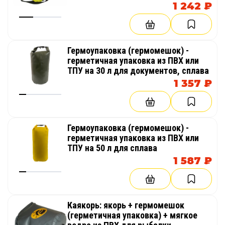
1 242 ₽
мелкоячеистый
см
Эва коврик Варвар - 310
1 896 руб.
240/36
крупноячеистый
см
Гермоупаковка (гермомешок) -
герметичная упаковка из ПВХ или
Эва коврик Варвар - 340
2 073 руб.
270/36
ТПУ на 30 л для документов, сплава
крупноячеистый
см
1 357 ₽
Эва коврик Варвар - 480
2 694 руб.
410/40
крупноячеистый
см
Гермоупаковка (гермомешок) -
Эва коврик Варвар-Гигант
2 250 руб.
300/36
герметичная упаковка из ПВХ или
крупноячеистый
см
ТПУ на 50 л для сплава
1 587 ₽
Эва коврик Кабот-460
4 743 руб.
–
мелкоячеистый
Эва коврик Кабот-550
5 698 руб.
–
Каякорь: якорь + гермомешок
мелкоячеистый
(герметичная упаковка) + мягкое