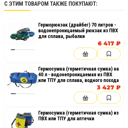
С ЭТИМ ТОВАРОМ ТАКЖЕ ПОКУПАЮТ:
Эва коврик для Катабайда-2 -
3 282 руб.
325/38
крупноячеистый
см
Герморюкзак (драйбег) 70 литров -
Эва коврик для Катабайда-3 -
3 006 руб.
425/38
водонепроницаемый рюкзак из ПВХ
для сплава, рыбалки
крупноячеистый
см
6 417 ₽
Эва коврик для Катабайда-4 -
3 561 руб.
525/38
крупноячеистый
см
Эва коврик Варвар - 310
Гермосумка (герметичная сумка) на
1 608 руб.
240/36
40 л - водонепроницаемая из ПВХ
мелкоячеистый
см
или ТПУ для сплава, водного похода
3 427 ₽
Эва коврик Варвар - 340
1 737 руб.
270/36
мелкоячеистый
см
Эва коврик Варвар - 480
2 196 руб.
410/40
Гермосумка (герметичная сумка) из
мелкоячеистый
см
ПВХ или ТПУ для аптечки
Эва коврик Варвар-Гигант
2 250 руб.
300/36