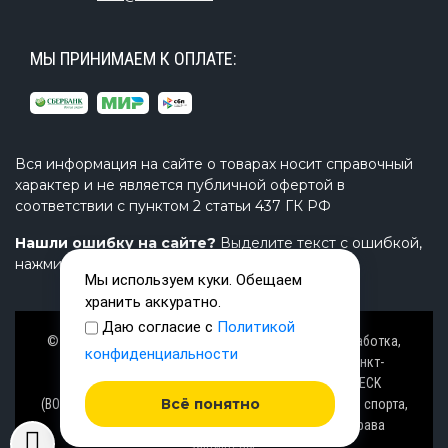
МЫ ПРИНИМАЕМ К ОПЛАТЕ:
Вся информация на сайте о товарах носит справочный
характер и не является публичной офертой в
соответствии с пунктом 2 статьи 437 ГК РФ
Нашли ошибку на сайте?
Выделите текст с ошибкой,
нажмите Ctrl+Enter и напишите нам.
Мы используем куки. Обещаем
хранить аккуратно.
Даю согласие с
Политикой
© Завод TimeTrial (ТаймТриал) - производство, разработка,
конфиденциальности
проектирование надувных изделий, товаров в Санкт-
Петербурге с 2000 г. из ПВХ (PVC), ТПУ (TPU), AIRDECK
Всё понятно
(ВОЗДУШНАЯ ПАЛУБА), OXFORD (ОКСФОРД) ткани для спорта,
активного отдыха на воде и аттракционов. Все права
защищены.