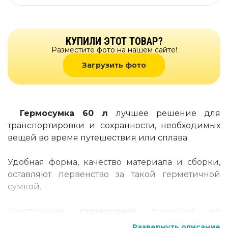
КУПИЛИ ЭТОТ ТОВАР?
Разместите фото на нашем сайте!
Загрузить фото
Гермосумка 60 л
лучшее решение для
транспортировки и сохранности, необходимых
вещей во время путешествия или сплава.
Удобная форма, качество материала и сборки,
оставляют первенство за такой герметичной
сумкой.
Конструкция
гермосумки
позволяет ее
использовать в любых условиях и при любых
Развернуть описание