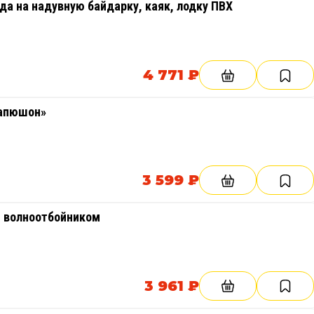
да на надувную байдарку, каяк, лодку ПВХ
Модель 2
ель
Фишкаяк-облегченная модель
4 771 ₽
380 см
94 см
Капюшон»
30 см
2
ПВХ 550 г/м
3 599 ₽
2
ПВХ 650 г/м
и волноотбойником
11 кг
3 961 ₽