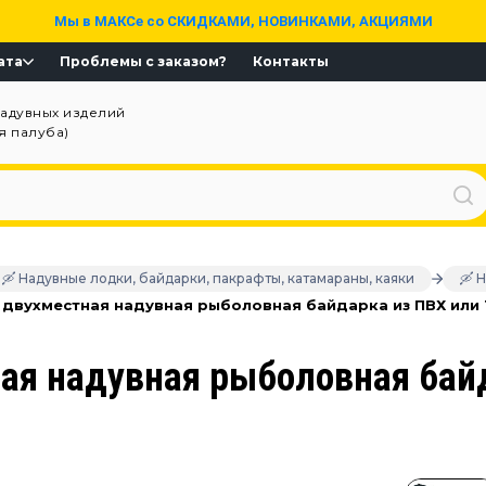
Мы в МАКСе со СКИДКАМИ, НОВИНКАМИ, АКЦИЯМИ
ата
Проблемы с заказом?
Контакты
надувных изделий
ая палуба)
🛶 Надувные лодки, байдарки, пакрафты, катамараны, каяки
🛶 
- двухместная надувная рыболовная байдарка из ПВХ или
ая надувная рыболовная бай