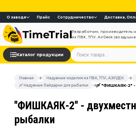
О заводе
Прайс
Сотрудничество
Доставка, Опл
Разработчик, производитель 
из ПВХ, ТПУ, AirDeck (воздушн
Каталог продукции
Главная
Надувные изделия из ПВХ, ТПУ, АЭРДЕК
🛶 "ФИШКАЯК-2" 
🛶 Надувные байдарки для рыбалки
"ФИШКАЯК-2" - двухместн
рыбалки