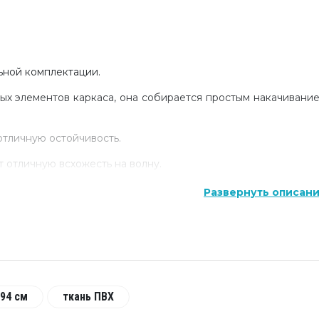
ьной комплектации.
ых элементов каркаса, она собирается простым накачивани
тличную остойчивость.
отличную всхожесть на волну.
баллоны снизу. 2 независимых надувных отсека.
Развернуть описан
вное кресло со спинкой “Фиштрон”, дающее максимальн
оздаёт комфорт для ног.
щ, леерная обвязка, Держатели для удилищ - удобно
игодно для пешей транспортировки.
94 см
ткань ПВХ