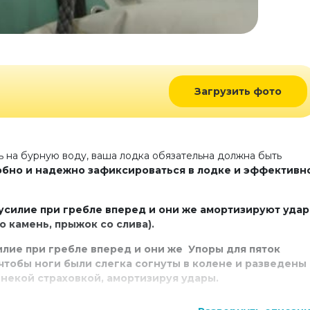
Загрузить фото
ь на бурную воду, ваша лодка обязательна должна быть
обно и надежно зафиксироваться в лодке и эффективн
силие при гребле вперед и они же амортизируют уда
о камень, прыжок со слива).
лие при гребле вперед и они же
Упоры для пяток
чтобы ноги были слегка согнуты в колене и разведены
 некой страховкой, амортизируя удары.
лие при гребле вперед и они же Пяточный упор может