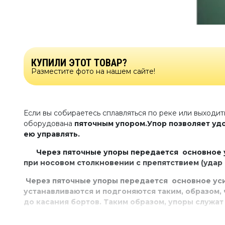
КУПИЛИ ЭТОТ ТОВАР?
Разместите фото на нашем сайте!
Если вы собираетесь сплавляться по реке или выходит
оборудована
пяточным упором.
Упор
позволяет уд
ею управлять.
Через пяточные упоры передается основное у
при носовом столкновении с препятствием (удар 
Через пяточные упоры передается основное уси
устанавливаются и подгоняются таким, образом, 
до касания бортов. Таким образом, упоры служат
Через пяточные упоры передается основное уси