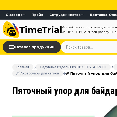
О заводе
Прайс
Сотрудничество
Доставка, Опл
Разработчик, производитель 
из ПВХ, ТПУ, AirDeck (воздушн
Каталог продукции
Главная
Надувные изделия из ПВХ, ТПУ, АЭРДЕК
🛶 Пяточный упор для ба
🛶 Аксессуары для каяков
Пяточный упор для байдар