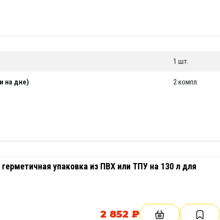
 10 лет
"Тайм Триал"
1 шт.
и на дне)
2 компл.
герметичная упаковка из ПВХ или ТПУ на 130 л для
2 852 ₽