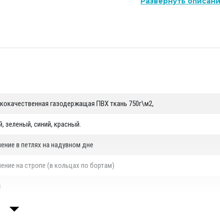
Развернуть описан
ль, в которые вставляется упор).
креплена к кольцам на бортах лодки).
ции достигается за счёт использования оборудования
венная газодержащая ПВХ ткань.
кокачественная газодержащая ПВХ ткань 750г\м2,
, зеленый, синий, красный.
ение в петлях на надувном дне
ение на стропе (в кольцах по бортам)
м