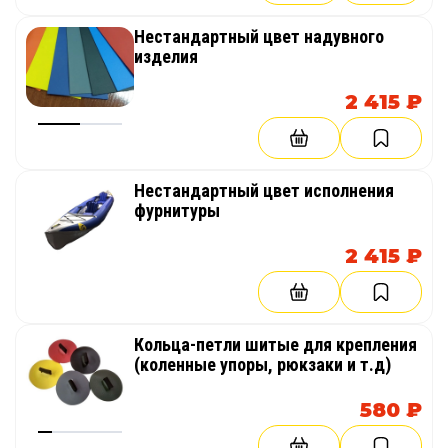
черный, зеленый. При заказе других цветов
Нестандартный цвет надувного
необходимо произвести доплату в размере 200
изделия
руб. к стоимости.
2 415 ₽
Нестандартный цвет исполнения
фурнитуры
2 415 ₽
Кольца-петли шитые для крепления
(коленные упоры, рюкзаки и т.д)
580 ₽