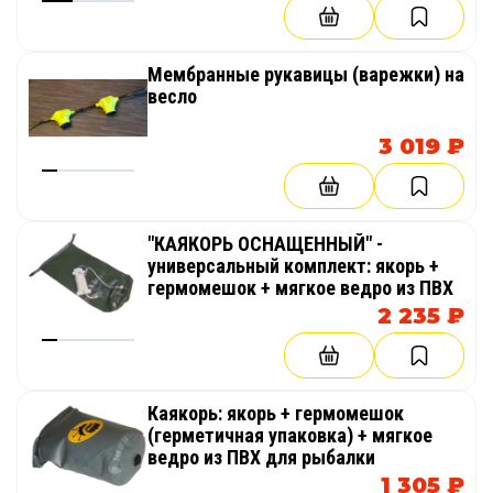
Мембранные рукавицы (варежки) на
весло
3 019 ₽
"КАЯКОРЬ ОСНАЩЕННЫЙ" -
универсальный комплект: якорь +
гермомешок + мягкое ведро из ПВХ
2 235 ₽
Каякорь: якорь + гермомешок
(герметичная упаковка) + мягкое
ведро из ПВХ для рыбалки
1 305 ₽