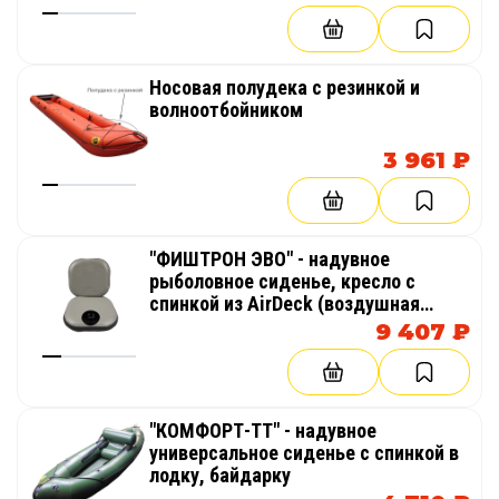
Носовая полудека с резинкой и
волноотбойником
3 961 ₽
"ФИШТРОН ЭВО" - надувное
рыболовное сиденье, кресло с
спинкой из AirDeck (воздушная
палуба) в лодку, байдарку, каяк
9 407 ₽
"КОМФОРТ-ТТ" - надувное
универсальное сиденье с спинкой в
лодку, байдарку