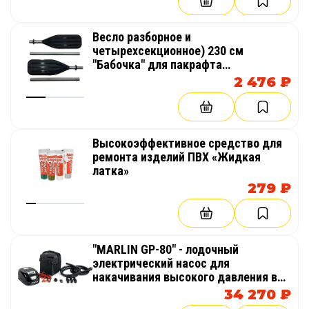
Весло разборное и
четырехсекционное) 230 см
"Бабочка" для пакрафта
(компактный каяк, лодка) или
2 476 ₽
байдарки
Высокоэффективное средство для
ремонта изделий ПВХ «Жидкая
латка»
279 ₽
"MARLIN GP-80" - лодочный
электрический насос для
накачивания высокого давления в
надувных изделиях AirDeck
34 270 ₽
(воздушная палуба)