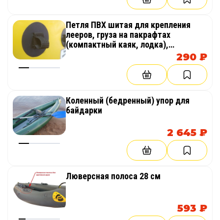
Петля ПВХ шитая для крепления
лееров, груза на пакрафтах
(компактный каяк, лодка),
байдарках
290 ₽
Коленный (бедренный) упор для
байдарки
2 645 ₽
Люверсная полоса 28 см
593 ₽