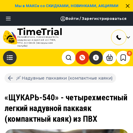
Мы в МАКСе со СКИДКАМИ, НОВИНКАМИ, АКЦИЯМИ
Войти / Зарегистрироваться
Разработчик, производитель
надувных изделий из ПВХ,
ТПУ, AirDeck (воздушная
палуба)
0
🛶 Надувные паккаяки (компактные каяки)
«ЩУКАРЬ-540» - четырехместный
легкий надувной паккаяк
(компактный каяк) из ПВХ