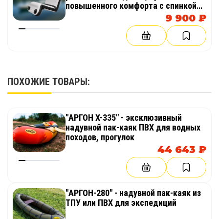
повышенного комфорта с спинкой
из AirDeck (воздушная палуба) в
9 900 ₽
лодку, байдарку, каяк
ПОХОЖИЕ ТОВАРЫ:
"АРГОН X-335" - эксклюзивный
надувной пак-каяк ПВХ для водных
походов, прогулок
44 643 ₽
"АРГОН-280" - надувной пак-каяк из
ТПУ или ПВХ для экспедиций