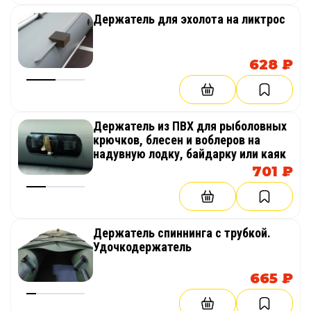
производителя; осуществляем доставку лодки
Держатель для эхолота на ликтрос
по СПб, Москве и всей России.
Повышенная прочность и термостойкость
628 ₽
продукции достигается за счёт использования
оборудования ПВХ-сварки горячим воздухом.
В линейке «АргоН» также имеются
Держатель из ПВХ для рыболовных
двухместная
,
одноместная из ПВХ
модели
крючков, блесен и воблеров на
данной лодки.
надувную лодку, байдарку или каяк
701 ₽
Держатель спиннинга с трубкой.
Удочкодержатель
665 ₽