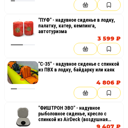
"ПУФ" - надувное сиденье в лодку,
палатку, катер, кемпинга,
автотуризма
3 599 ₽
"С-35" - надувное сиденье с спинкой
из ПВХ в лодку, байдарку или каяк
4 806 ₽
"ФИШТРОН ЭВО" - надувное
рыболовное сиденье, кресло с
спинкой из AirDeck (воздушная
палуба) в лодку, байдарку, каяк
9 407 ₽