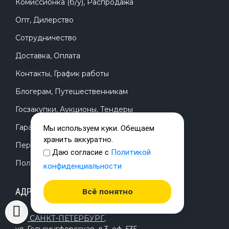
Комиссионка (б/у), Распродажа
Опт, Дилерство
Сотрудничество
Доставка, Оплата
Контакты, График работы
Блогерам, Путешественникам
Госзакупки, Аукционы, Тендеры
Гарантии, Сертификаты
Мы используем куки. Обещаем
хранить аккуратно.
Персональные данные
Даю согласие с
Политикой
Политика конфиденциальности
конфиденциальности
АДРЕС ОФИСА:
Всё понятно
САНКТ-ПЕТЕРБУРГ
,
ул. Гельсингфорсская, д.3, оф. 535