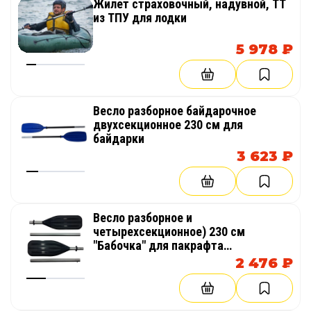
Жилет страховочный, надувной, ТТ
из ТПУ для лодки
5 978 ₽
Весло разборное байдарочное
двухсекционное 230 см для
байдарки
3 623 ₽
Весло разборное и
четырехсекционное) 230 см
"Бабочка" для пакрафта
(компактный каяк, лодка) или
2 476 ₽
байдарки