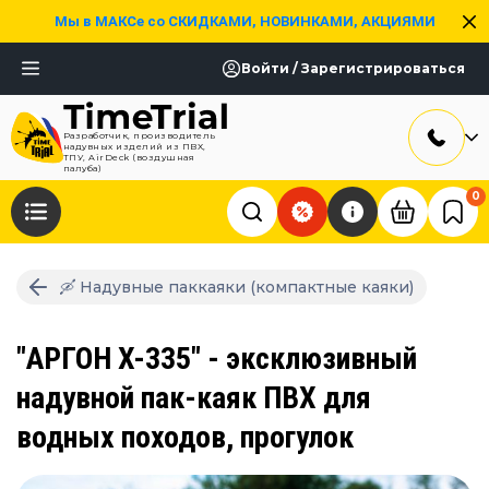
Мы в МАКСе со СКИДКАМИ, НОВИНКАМИ, АКЦИЯМИ
Войти / Зарегистрироваться
Разработчик, производитель
надувных изделий из ПВХ,
ТПУ, AirDeck (воздушная
палуба)
0
🛶 Надувные паккаяки (компактные каяки)
"АРГОН X-335" - эксклюзивный
надувной пак-каяк ПВХ для
водных походов, прогулок