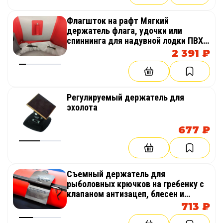
Флагшток на рафт Мягкий
держатель флага, удочки или
спиннинга для надувной лодки ПВХ,
рафта или байдарки
2 391 ₽
Регулируемый держатель для
эхолота
677 ₽
Съемный держатель для
рыболовных крючков на гребенку с
клапаном антизацеп, блесен и
воблеров на надувную лодку,
713 ₽
байдарку или каяк