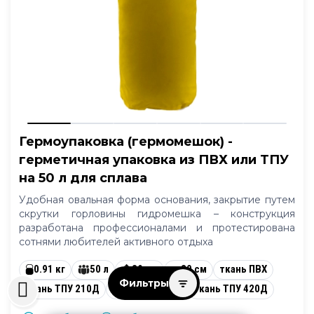
Гермоупаковка (гермомешок) -
герметичная упаковка из ПВХ или ТПУ
на 50 л для сплава
Удобная овальная форма основания, закрытие путем
скрутки горловины гидромешка – конструкция
разработана профессионалами и протестирована
сотнями любителей активного отдыха
0.91 кг
50 л
39 см
30 см
ткань ПВХ
Фильтры
ткань ТПУ 210Д
ткань ТПУ 70Д
ткань ТПУ 420Д