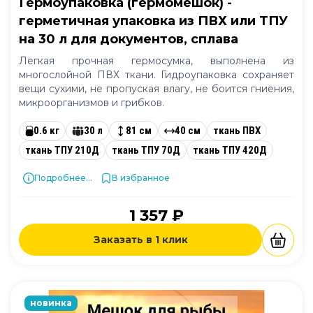
Гермоупаковка (гермомешок) -
герметичная упаковка из ПВХ или ТПУ
на 30 л для документов, сплава
Легкая прочная гермосумка, выполнена из
многослойной ПВХ ткани. Гидроупаковка сохраняет
вещи сухими, не пропуская влагу, не боится гниения,
микроорганизмов и грибков.
0.6 кг
30 л
81 см
40 см
ткань ПВХ
ткань ТПУ 210Д
ткань ТПУ 70Д
ткань ТПУ 420Д
Подробнее...
В избранное
1 357 ₽
Заказать в 1 клик
новинка