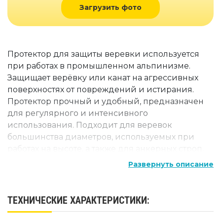
Загрузить фото
Протектор для защиты веревки используется
при работах в промышленном альпинизме.
Защищает верёвку или канат на агрессивных
поверхностях от повреждений и истирания.
Протектор прочный и удобный, предназначен
для регулярного и интенсивного
использования. Подходит для веревок
большинства диаметров, используемых при
работах на высоте, а также для анкерных строп.
Развернуть описание
Быстро одевается и снимается с веревки
благодаря наличию липучки velcro, идущей
вдоль всей длины изделия.
ТЕХНИЧЕСКИЕ ХАРАКТЕРИСТИКИ:
Характеристики: