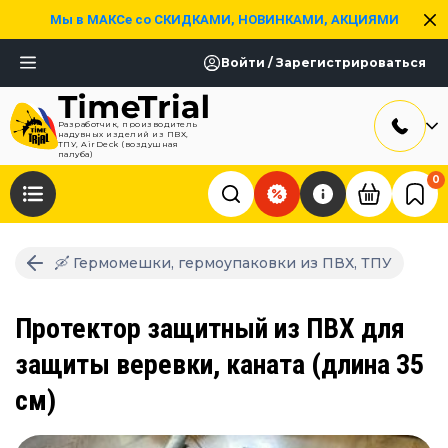
Мы в МАКСе со СКИДКАМИ, НОВИНКАМИ, АКЦИЯМИ
Войти / Зарегистрироваться
Разработчик, производитель
надувных изделий из ПВХ,
ТПУ, AirDeck (воздушная
палуба)
0
🛶 Гермомешки, гермоупаковки из ПВХ, ТПУ
Протектор защитный из ПВХ для
защиты веревки, каната (длина 35
см)