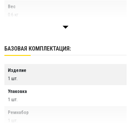
Вес
0.6 кг
Объём
60 л
БАЗОВАЯ КОМПЛЕКТАЦИЯ:
Цвет
Изделие
Гарантия
1 шт.
1 год
Упаковка
Срок службы
1 шт.
Более 10 лет
Ремнабор
Производитель
1 шт.
ООО «Тайм Триал»