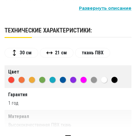
случайного взаимодействия с твердыми
Развернуть описание
предметами. Чехол для лопаты используется
для безопасной транспортировки инструмента в
общественном и личном транспорте, а также для
ТЕХНИЧЕСКИЕ ХАРАКТЕРИСТИКИ:
хранения инструмента.
30 см
21 см
ткань ПВХ
Цвет
Гарантия
1 год
Материал
Высококачественная ПВХ ткань