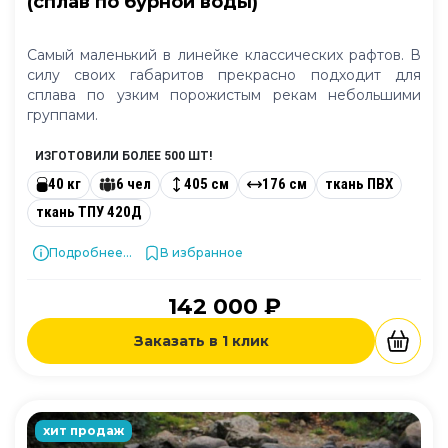
(сплав по бурной воды)
Самый маленький в линейке классических рафтов. В
силу своих габаритов прекрасно подходит для
сплава по узким порожистым рекам небольшими
группами.
ИЗГОТОВИЛИ БОЛЕЕ 500 ШТ!
40 кг
6 чел
405 см
176 см
ткань ПВХ
ткань ТПУ 420Д
Подробнее...
В избранное
142 000 ₽
Заказать в 1 клик
хит продаж