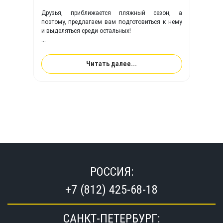
Друзья, приближается пляжный сезон, а
поэтому, предлагаем вам подготовиться к нему
и выделяться среди остальных!
Компания TimeTrial
поможет воплотить вам
любую фантазия на вашем
SUP борде!
Читать далее...
РОССИЯ:
+7 (812) 425-68-18
САНКТ-ПЕТЕРБУРГ: