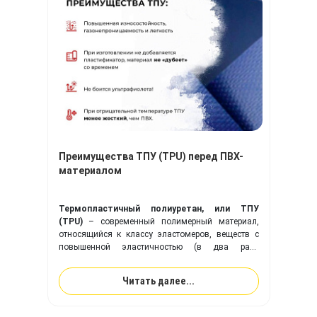
Преимущества ТПУ (TPU) перед ПВХ-
материалом
Термопластичный полиуретан, или ТПУ
(TPU)
– современный полимерный материал,
относящийся к классу эластомеров, веществ с
повышенной эластичностью (в два раза
эластичнее резины). Ткань с покрытием из
ТПУ
идеально подходит для изготовления надувного
Читать далее...
оборудования, и превосходит привычную ПВХ-
ткань по многим ключевым показателям.