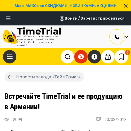
Мы в МАКСе со СКИДКАМИ, НОВИНКАМИ, АКЦИЯМИ
Войти / Зарегистрироваться
Разработчик, производитель
надувных изделий из ПВХ,
ТПУ, AirDeck (воздушная
палуба)
0
Новости завода «ТаймТриал»
Встречайте TimeTrial и ее продукцию
в Армении!
2099
20/08/2018