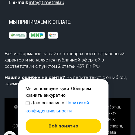
e-mail:
info@timetrial.ru
МЫ ПРИНИМАЕМ К ОПЛАТЕ:
Вся информация на сайте о товарах носит справочный
характер и не является публичной офертой в
соответствии с пунктом 2 статьи 437 ГК РФ
Нашли ошибку на сайте?
Выделите текст с ошибкой,
нажмите Ctrl+Enter и напишите нам.
Мы используем куки. Обещаем
хранить аккуратно.
Даю согласие с
Политикой
© Завод TimeTrial (ТаймТриал) - производство, разработка,
конфиденциальности
проектирование надувных изделий, товаров в Санкт-
Петербурге с 2000 г. из ПВХ (PVC), ТПУ (TPU), AIRDECK
Всё понятно
(ВОЗДУШНАЯ ПАЛУБА), OXFORD (ОКСФОРД) ткани для спорта,
активного отдыха на воде и аттракционов. Все права