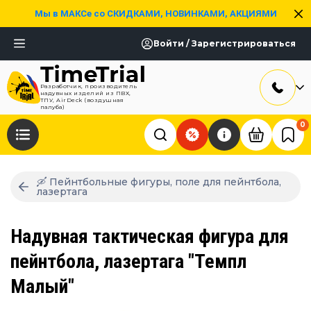
Мы в МАКСе со СКИДКАМИ, НОВИНКАМИ, АКЦИЯМИ
Войти / Зарегистрироваться
Разработчик, производитель
надувных изделий из ПВХ,
ТПУ, AirDeck (воздушная
палуба)
0
🛶 Пейнтбольные фигуры, поле для пейнтбола,
лазертага
Надувная тактическая фигура для
пейнтбола, лазертага "Темпл
Малый"