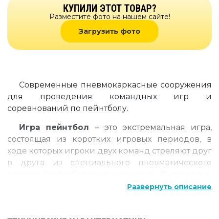
КУПИЛИ ЭТОТ ТОВАР?
Разместите фото на нашем сайте!
Загрузить фото
Современные пневмокаркасные сооружения
для проведения командных игр и
соревнований по пейнтболу.
Игра пейнтбол
– это экстремальная игра,
состоящая из коротких игровых периодов, в
ходе которых игроки двух команд стреляют друг
в друга из специального пневматического
оружия (пейнтбольные маркеры). Выстрелы в
игроков противника производятся
Развернуть описание
пейнтбольными шариками с краской
(желатиновая оболочка с водорастворимой