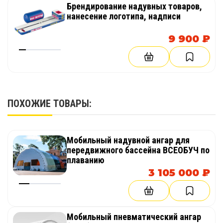
Защита от солнечных лучей.
Брендирование надувных товаров,
нанесение логотипа, надписи
Преимущества ангара для пейнтбола
9 900 ₽
производства «ТаймТриал»:
простота транспортировки;
легкость монтажа;
качественные материалы;
ПОХОЖИЕ ТОВАРЫ:
устойчивый и прочный каркас;
возможность всесезонного использования.
Мобильный надувной ангар для
передвижного бассейна ВСЕОБУЧ по
Укомплектовать пневмоангар можно
плаванию
современным
оборудованием для пейнтбола
3 105 000 ₽
производства «TimeTrial».
*** Цена указана за 1 кв. м.
Мобильный пневматический ангар