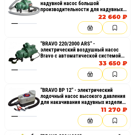
надувной насос большой
производительности для надувных
изделий, аттракционов, палаток,
22 660 ₽
бассейнов
"BRAVO 220/2000 ARS" -
электрический воздушный насос
Bravo с автоматической системой
поддержания давления в надувном
33 650 ₽
изделие, пневмокаркасной палатке
"BRAVO BP 12" - электрический
лодочный насос высокого давления
для накачивания надувных изделий
из AirDeck (воздушная палуба), SUP
11 270 ₽
(гребля на доске стоя)