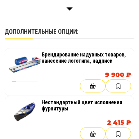
который удобно открывать и закрывать;
• надежные двойные швы;
• 3 прочных леера для крепления к
ДОПОЛНИТЕЛЬНЫЕ ОПЦИИ:
поверхности;
• ручка для переноса;
Брендирование надувных товаров,
• возможно изготовление в любом цвете, с
нанесение логотипа, надписи
логотипом заказчика.
9 900 ₽
Купить
надувную фигуру для пейнбола
«Кейк малый»
недорого можно у
производителя. Интернет-магазин TimeTrial
Нестандартный цвет исполнения
предлагает качественную продукцию,
фурнитуры
выполненную по европейским стандартам, по
российским ценам.
2 415 ₽