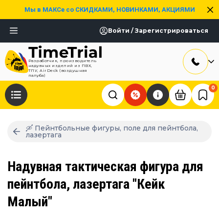
Мы в МАКСе со СКИДКАМИ, НОВИНКАМИ, АКЦИЯМИ
Войти / Зарегистрироваться
Разработчик, производитель
надувных изделий из ПВХ,
ТПУ, AirDeck (воздушная
палуба)
0
🛶 Пейнтбольные фигуры, поле для пейнтбола,
лазертага
Надувная тактическая фигура для
пейнтбола, лазертага "Кейк
Малый"