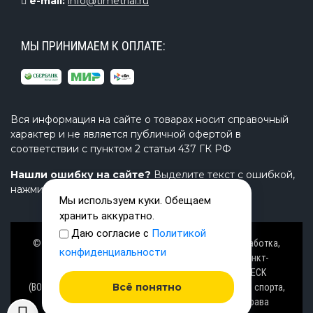
e-mail:
info@timetrial.ru
МЫ ПРИНИМАЕМ К ОПЛАТЕ:
Вся информация на сайте о товарах носит справочный
характер и не является публичной офертой в
соответствии с пунктом 2 статьи 437 ГК РФ
Нашли ошибку на сайте?
Выделите текст с ошибкой,
нажмите Ctrl+Enter и напишите нам.
Мы используем куки. Обещаем
хранить аккуратно.
Даю согласие с
Политикой
© Завод TimeTrial (ТаймТриал) - производство, разработка,
конфиденциальности
проектирование надувных изделий, товаров в Санкт-
Петербурге с 2000 г. из ПВХ (PVC), ТПУ (TPU), AIRDECK
Всё понятно
(ВОЗДУШНАЯ ПАЛУБА), OXFORD (ОКСФОРД) ткани для спорта,
активного отдыха на воде и аттракционов. Все права