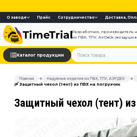
О заводе
Прайс
Сотрудничество
Доставка, Опл
Разработчик, производитель 
из ПВХ, ТПУ, AirDeck (воздушн
Каталог продукции
Главная
Надувные изделия из ПВХ, ТПУ, АЭРДЕК
🛶 Защитный чехол (тент) из ПВХ на погрузчик
Защитный чехол (тент) из